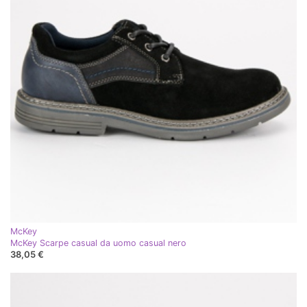
McKey
McKey Scarpe casual da uomo casual nero
38,05 €