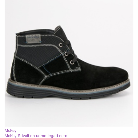
McKey
McKey Stivali da uomo legati nero