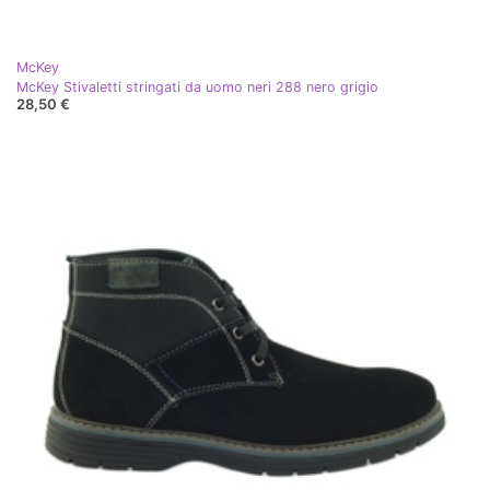
McKey
McKey Stivaletti stringati da uomo neri 288 nero grigio
28,50 €