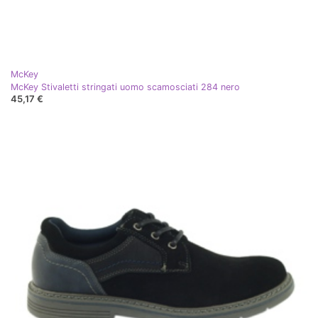
McKey
McKey Stivaletti stringati uomo scamosciati 284 nero
45,17 €