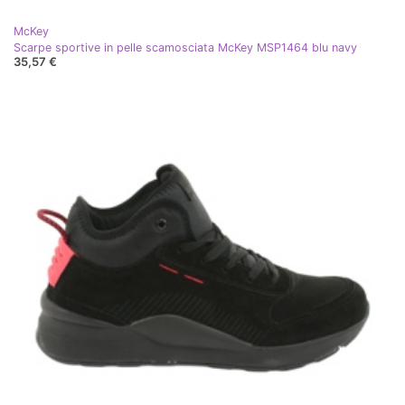
McKey
Scarpe sportive in pelle scamosciata McKey MSP1464 blu navy
35,57 €