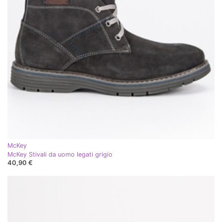
McKey
McKey Stivali da uomo legati grigio
40,90 €