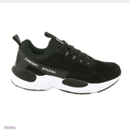
McKey