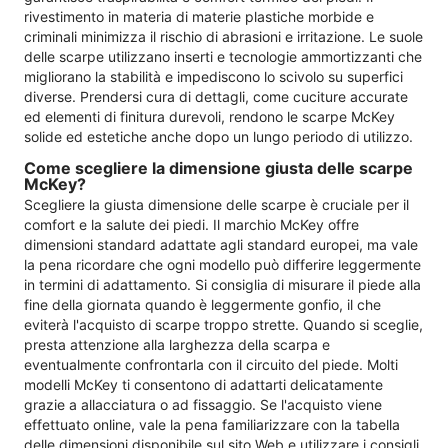
rivestimento in materia di materie plastiche morbide e
criminali minimizza il rischio di abrasioni e irritazione. Le suole
delle scarpe utilizzano inserti e tecnologie ammortizzanti che
migliorano la stabilità e impediscono lo scivolo su superfici
diverse. Prendersi cura di dettagli, come cuciture accurate
ed elementi di finitura durevoli, rendono le scarpe McKey
solide ed estetiche anche dopo un lungo periodo di utilizzo.
Come scegliere la dimensione giusta delle scarpe
McKey?
Scegliere la giusta dimensione delle scarpe è cruciale per il
comfort e la salute dei piedi. Il marchio McKey offre
dimensioni standard adattate agli standard europei, ma vale
la pena ricordare che ogni modello può differire leggermente
in termini di adattamento. Si consiglia di misurare il piede alla
fine della giornata quando è leggermente gonfio, il che
eviterà l'acquisto di scarpe troppo strette. Quando si sceglie,
presta attenzione alla larghezza della scarpa e
eventualmente confrontarla con il circuito del piede. Molti
modelli McKey ti consentono di adattarti delicatamente
grazie a allacciatura o ad fissaggio. Se l'acquisto viene
effettuato online, vale la pena familiarizzare con la tabella
delle dimensioni disponibile sul sito Web e utilizzare i consigli