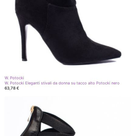
W. Potocki
W. Potocki Eleganti stivali da donna su tacco alto Potocki nero
63,78 €