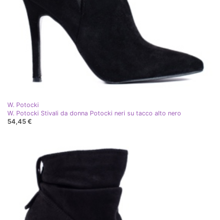
W. Potocki
W. Potocki Stivali da donna Potocki neri su tacco alto nero
54,45 €