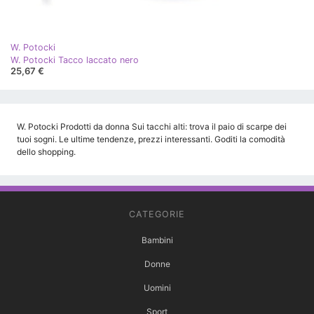
W. Potocki
W. Potocki Tacco laccato nero
25,67 €
W. Potocki Prodotti da donna Sui tacchi alti: trova il paio di scarpe dei
tuoi sogni. Le ultime tendenze, prezzi interessanti. Goditi la comodità
dello shopping.
CATEGORIE
Bambini
Donne
Uomini
Sport