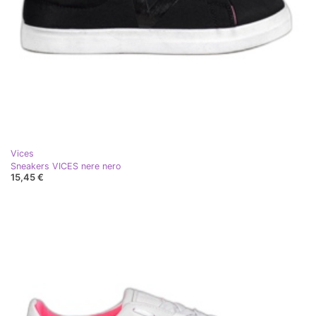
Vices
Sneakers VICES nere nero
15,45 €