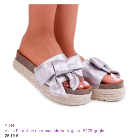
Vices
Vices Pantofole da donna Morse Argento 6275 grigio
25,19 €