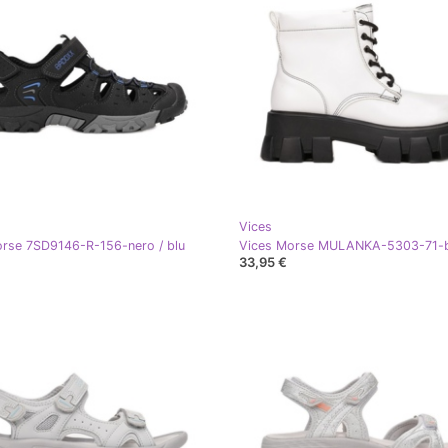
Vices
rse 7SD9146-R-156-nero / blu
Vices Morse MULANKA-5303-71-b
33,95 €