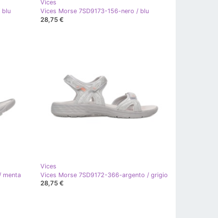
Vices
 blu
Vices Morse 7SD9173-156-nero / blu
28,75 €
Vices
/ menta
Vices Morse 7SD9172-366-argento / grigio
28,75 €