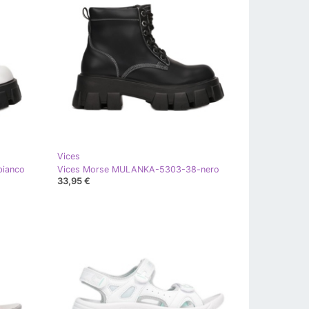
Vices
ianco
Vices Morse MULANKA-5303-38-nero
33,95 €