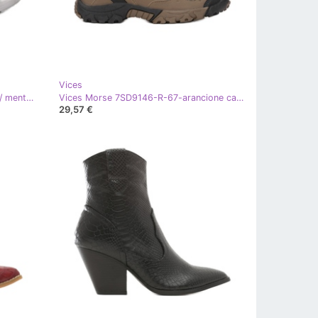
Vices
Vices Morse 7SD9169-443-grigio / menta multicolore
Vices Morse 7SD9146-R-67-arancione cachi arancia
29,57 €