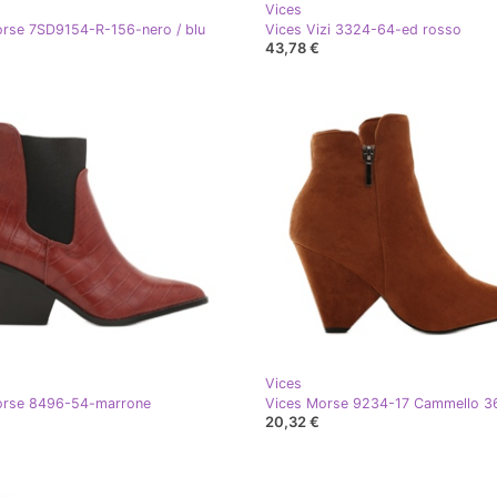
Vices
rse 7SD9154-R-156-nero / blu
Vices Vizi 3324-64-ed rosso
43,78 €
Vices
orse 8496-54-marrone
20,32 €