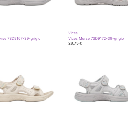
Vices
orse 7SD9167-39-grigio
Vices Morse 7SD9172-39-grigio
28,75 €