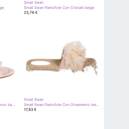
Small Swan
ige
Small Swan Pantofole Con Cristalli beige
23,76 €
Small Swan
Small Swan Sandali comodi su un post basso beige
Small Swan Pantofole Con Ornamento beige
17,83 €