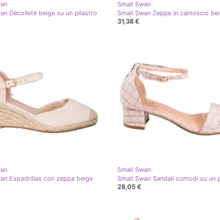
wan
Small Swan
an Décolleté beige su un pilastro
Small Swan Zeppe in camoscio be
31,38 €
wan
Small Swan
an Espadrillas con zeppa beige
28,05 €