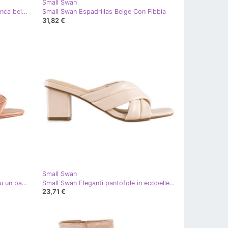
Small Swan
Small Swan Sandali sulla zeppa bianca beige
Small Swan Espadrillas Beige Con Fibbia
31,82 €
Small Swan
Small Swan Pantofole trapuntate su un palo beige
Small Swan Eleganti pantofole in ecopelle beige
23,71 €