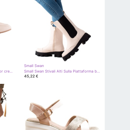
Small Swan
Small Swan Eleganti mocassini color crema beige
Small Swan Stivali Alti Sulla Piattaforma beige
45,22 €