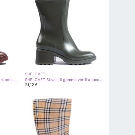
SHELOVET
SHELOVET Stivali di gomma marroni con tacco alto e cerniera marrone
SHELOVET Stivali di gomma verdi a tacco alto con cerniera verde
21,12 €