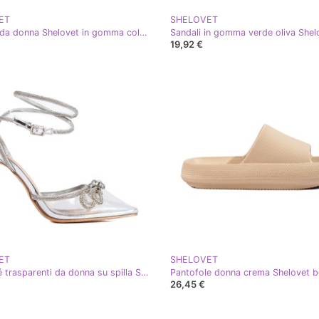
ET
SHELOVET
Sandalo da donna Shelovet in gomma color crema beige
19,92 €
ET
SHELOVET
Décolleté trasparenti da donna su spilla Shelovet strass argento
Pantofole donna crema Shelovet b
26,45 €