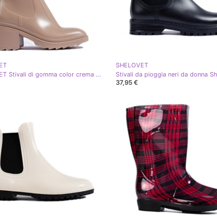
ET
SHELOVET
SHELOVET Stivali di gomma color crema con tacco alto e cerniera beige
37,95 €