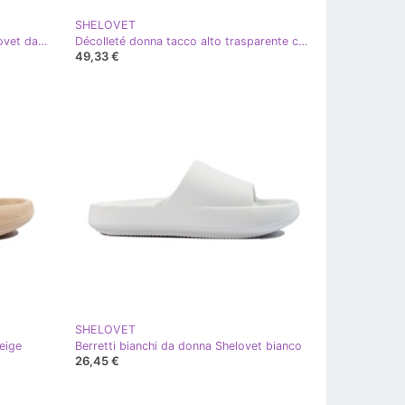
SHELOVET
Sandali in gomma verde oliva Shelovet da donna
Décolleté donna tacco alto trasparente con zirconi oro Shelovet d'oro
49,33 €
SHELOVET
eige
Berretti bianchi da donna Shelovet bianco
26,45 €