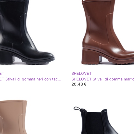
ET
SHELOVET
SHELOVET Stivali di gomma neri con tacco alto e cerniera nero
20,48 €