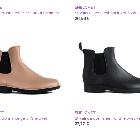
ET
SHELOVET
Stivali da donna color crema di Shelovet bianco
Stivaletti scozzesi Shelovet rossi a
26,56 €
ET
SHELOVET
da donna beige di Shelovet
Stivali da donna neri di Shelovet v
27,77 €