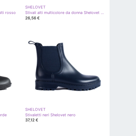
SHELOVET
lti rosso
Stivali alti multicolore da donna Shelovet nero
26,56 €
SHELOVET
erde
Stivaletti neri Shelovet nero
37,12 €