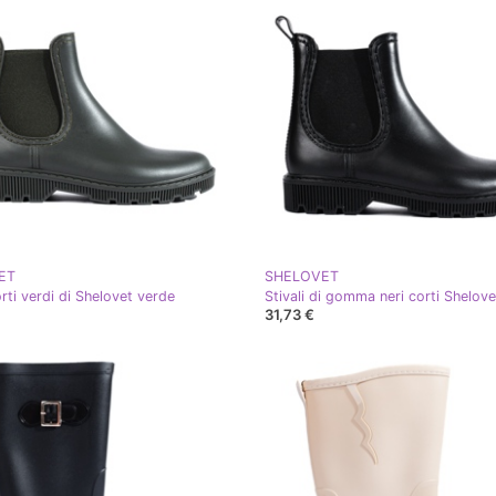
ET
SHELOVET
orti verdi di Shelovet verde
Stivali di gomma neri corti Shelov
31,73 €