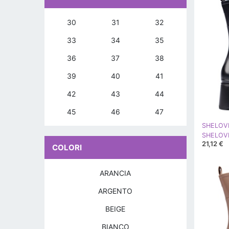
30
31
32
33
34
35
36
37
38
39
40
41
42
43
44
45
46
47
SHELOV
21,12 €
COLORI
ARANCIA
ARGENTO
BEIGE
BIANCO