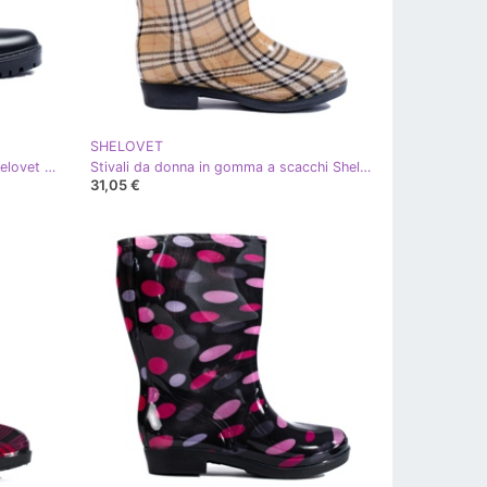
SHELOVET
Stivali da pioggia neri da donna Shelovet nero
Stivali da donna in gomma a scacchi Shelovet beige
31,05 €