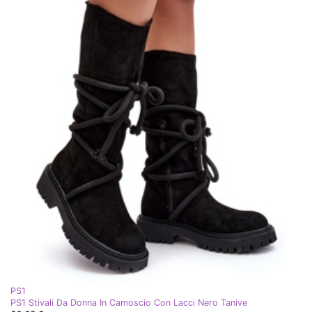
PS1
PS1 Stivali Da Donna In Camoscio Con Lacci Nero Tanive