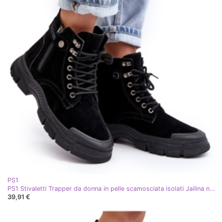
PS1
PS1 Stivaletti Trapper da donna in pelle scamosciata isolati Jailina nero
39,91 €