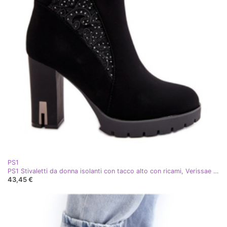
PS1
PS1 Stivaletti da donna isolanti con tacco alto con ricami, Verissae neri nero
43,45 €