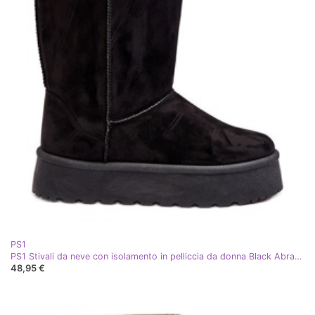
PS1
PS1 Stivali da neve con isolamento in pelliccia da donna Black Abrams nero
48,95 €