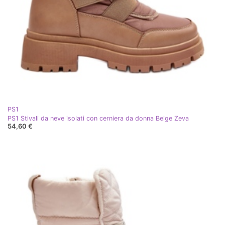
PS1
PS1 Stivali da neve isolati con cerniera da donna Beige Zeva
54,60 €