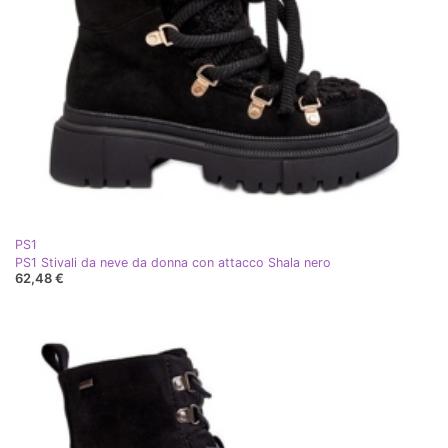
PS1
PS1 Stivali da neve da donna con attacco Shala nero
62,48 €