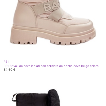
PS1
PS1 Stivali da neve isolati con cerniera da donna Zeva beige chiaro
54,60 €