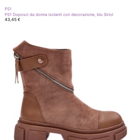
PS1
PS1 Doposci da donna isolanti con decorazione, blu Siriol
43,45 €