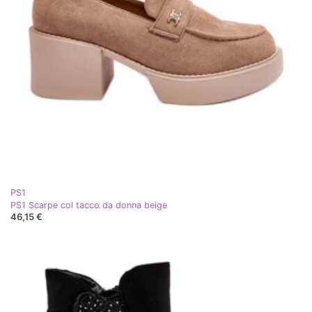
PS1
PS1 Scarpe col tacco da donna beige
46,15 €