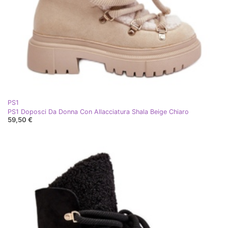
PS1
PS1 Doposci Da Donna Con Allacciatura Shala Beige Chiaro
59,50 €