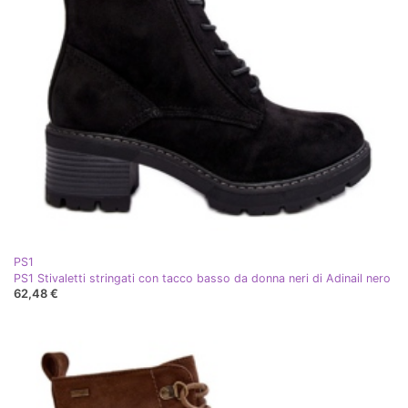
PS1
PS1 Stivaletti stringati con tacco basso da donna neri di Adinail nero
62,48 €