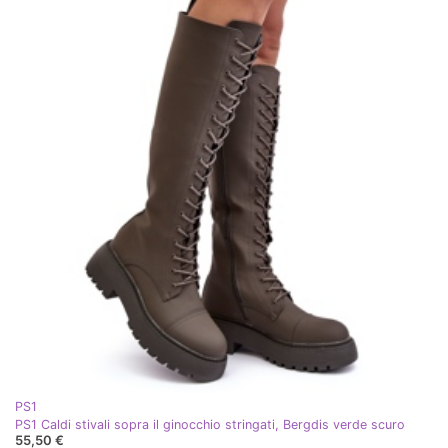
PS1
PS1 Caldi stivali sopra il ginocchio stringati, Bergdis verde scuro
55,50 €