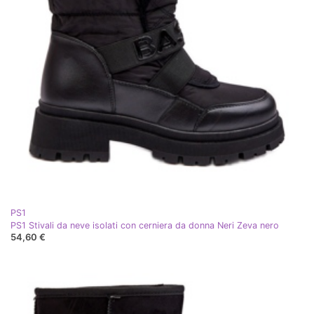
PS1
PS1 Stivali da neve isolati con cerniera da donna Neri Zeva nero
54,60 €