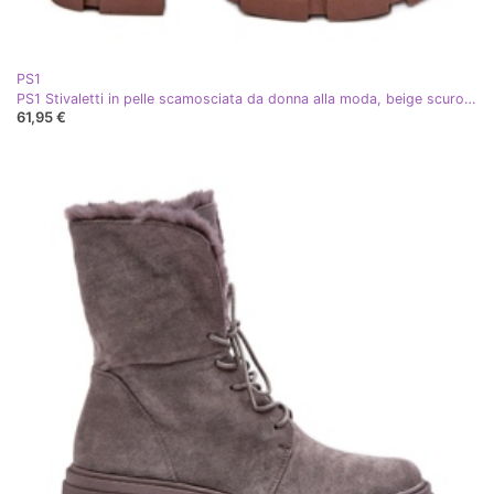
PS1
PS1 Stivaletti in pelle scamosciata da donna alla moda, beige scuro, Kandell
61,95 €