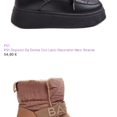
PS1
PS1 Doposci Da Donna Con Lacci Decorativi Nero Siracna
54,60 €