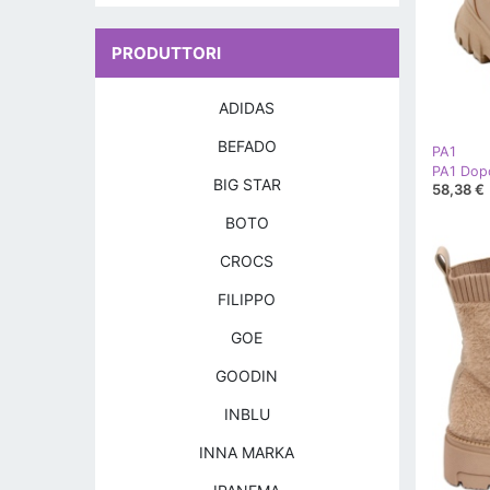
PRODUTTORI
ADIDAS
BEFADO
PA1
PA1 Dopo
BIG STAR
58,38 €
BOTO
CROCS
FILIPPO
GOE
GOODIN
INBLU
INNA MARKA