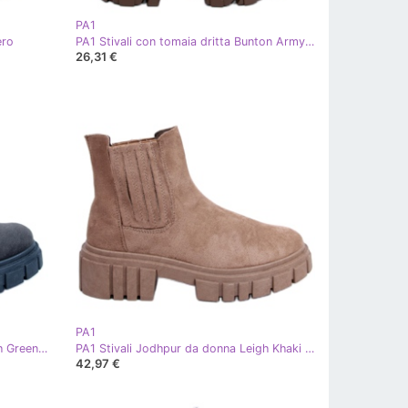
PA1
ero
PA1 Stivali con tomaia dritta Bunton Army Green marrone cachi
26,31 €
PA1
PA1 Stivali Jodhpur da donna Leigh Green cachi verde
PA1 Stivali Jodhpur da donna Leigh Khaki beige
42,97 €