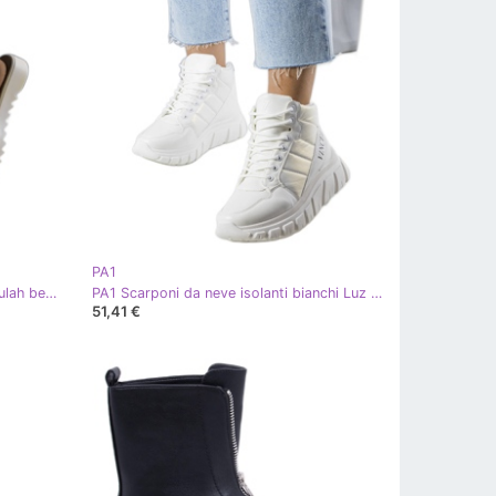
PA1
PA1 Sandali traforati marroni di Beulah beige
PA1 Scarponi da neve isolanti bianchi Luz bianco
51,41 €