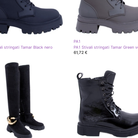
PA1
li stringati Tamar Black nero
PA1 Stivali stringati Tamar Green 
61,72 €