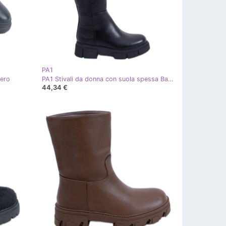
PA1
nero
PA1 Stivali da donna con suola spessa Baker Black nero
44,34 €