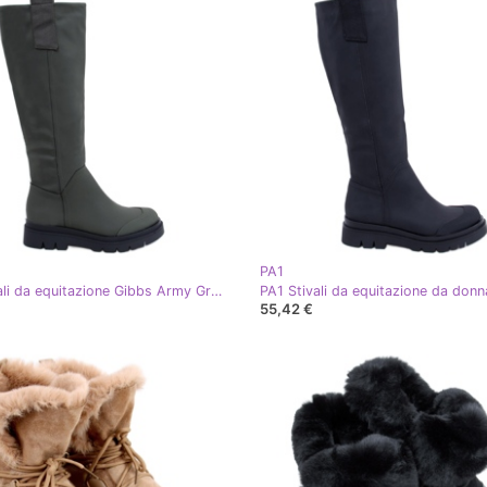
PA1
PA1 Stivali da equitazione Gibbs Army Green da donna verde
55,42 €