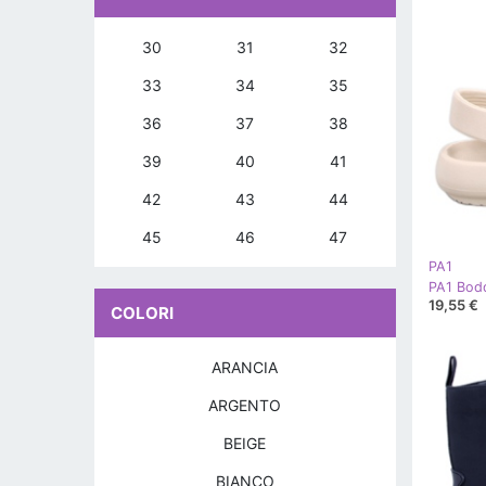
30
31
32
33
34
35
36
37
38
39
40
41
42
43
44
45
46
47
PA1
PA1 Bodd
19,55 €
COLORI
ARANCIA
ARGENTO
BEIGE
BIANCO