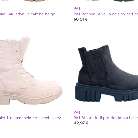
PA1
na Kaki stivali a calzino beige
PA1 Roanna Stivali a calzino neri n
66,51 €
PA1
PA1 Stivaletti in camoscio con lacci Lavey Beige
42,97 €