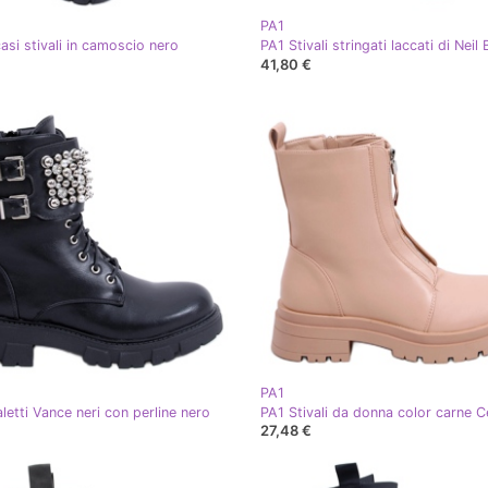
PA1
asi stivali in camoscio nero
41,80 €
PA1
letti Vance neri con perline nero
27,48 €