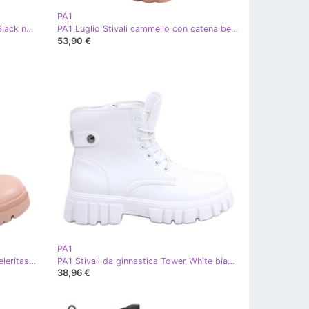
PA1
PA1 Stivali stringati laccati di Neil Black nero
PA1 Luglio Stivali cammello con catena beige
53,90 €
PA1
PA1 Stivali da donna color carne Celeritas beige rosa
PA1 Stivali da ginnastica Tower White bianco
38,96 €