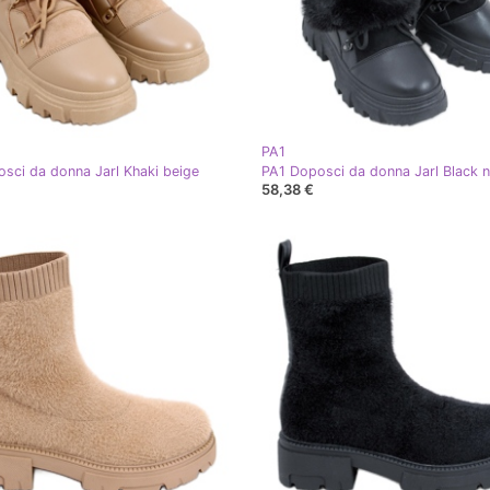
PA1
sci da donna Jarl Khaki beige
PA1 Doposci da donna Jarl Black 
58,38 €