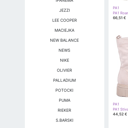
IPANEMA
PA1
JEZZI
PA1 Roan
66,51 €
LEE COOPER
MACIEJKA
NEW BALANCE
NEWS
NIKE
OLIVIER
PALLADIUM
POTOCKI
PUMA
PA1
RIEKER
44,52 €
S.BARSKI