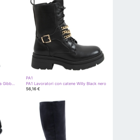
PA1
PA1 Stivali da equitazione da donna Gibbs neri nero
PA1 Lavoratori con catene Willy Black nero
56,16 €