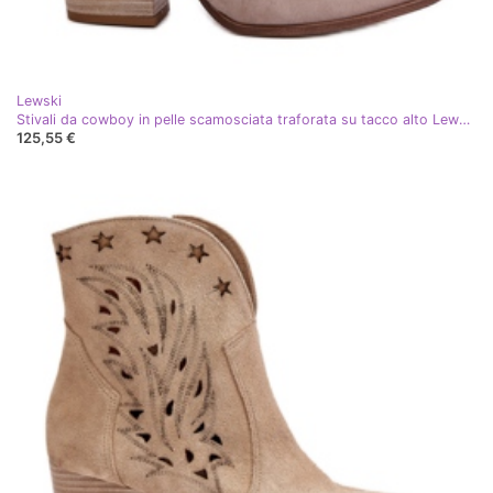
Lewski
Stivali da cowboy in pelle scamosciata traforata su tacco alto Lewski 3613 Cappuccino beige
125,55 €