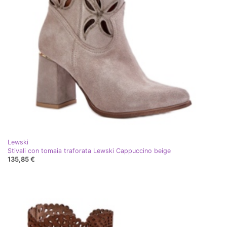
Lewski
Stivali con tomaia traforata Lewski Cappuccino beige
135,85 €