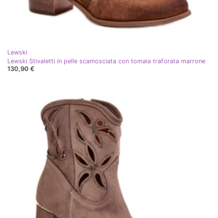
Lewski
Lewski Stivaletti in pelle scamosciata con tomaia traforata marrone
130,90 €