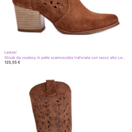
Lewski
Stivali da cowboy in pelle scamosciata traforata con tacco alto Lewski 3613 Marrone
125,55 €