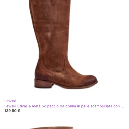
Lewski
Lewski Stivali a metà polpaccio da donna in pelle scamosciata con cerniera sinistra 3616 Marrone
139,50 €