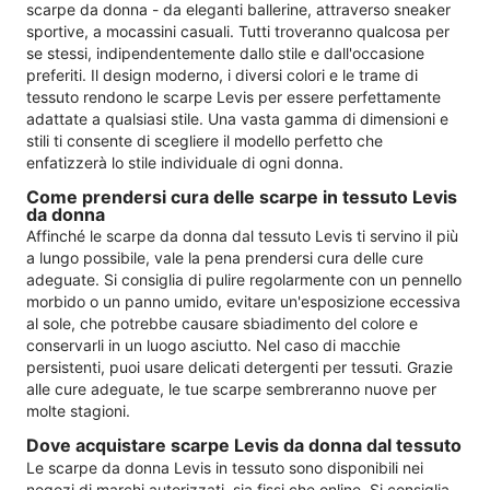
scarpe da donna - da eleganti ballerine, attraverso sneaker
sportive, a mocassini casuali. Tutti troveranno qualcosa per
se stessi, indipendentemente dallo stile e dall'occasione
preferiti. Il design moderno, i diversi colori e le trame di
tessuto rendono le scarpe Levis per essere perfettamente
adattate a qualsiasi stile. Una vasta gamma di dimensioni e
stili ti consente di scegliere il modello perfetto che
enfatizzerà lo stile individuale di ogni donna.
Come prendersi cura delle scarpe in tessuto Levis
da donna
Affinché le scarpe da donna dal tessuto Levis ti servino il più
a lungo possibile, vale la pena prendersi cura delle cure
adeguate. Si consiglia di pulire regolarmente con un pennello
morbido o un panno umido, evitare un'esposizione eccessiva
al sole, che potrebbe causare sbiadimento del colore e
conservarli in un luogo asciutto. Nel caso di macchie
persistenti, puoi usare delicati detergenti per tessuti. Grazie
alle cure adeguate, le tue scarpe sembreranno nuove per
molte stagioni.
Dove acquistare scarpe Levis da donna dal tessuto
Le scarpe da donna Levis in tessuto sono disponibili nei
negozi di marchi autorizzati, sia fissi che online. Si consiglia