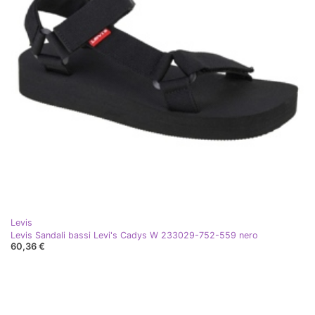
Levis
Levis Sandali bassi Levi's Cadys W 233029-752-559 nero
60,36 €