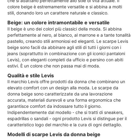
che si adattano perfettamente allo stile di vita attuale. Il
colore beige è estremamente versatile e si abbina a molti
stili, donando loro un carattere naturale e classico.
Beige: un colore intramontabile e versatile
Il beige è uno dei colori più classici della moda. Si abbina
perfettamente al nero, al bianco, al marrone e a tante tonalità
pastello, creando stili armoniosi ed eleganti. Le scarpe Levis
beige sono facili da abbinare agli stili di tutti i giorni con i
jeans (soprattutto in combinazione con gli iconici pantaloni
Levis), con eleganti completi da ufficio e persino con abiti
estivi. È un colore che non passa mai di moda.
Qualità e stile Levis
Il marchio Levis offre prodotti da donna che combinano un
elevato comfort con un design alla moda. Le scarpe da
donna beige sono caratterizzate da una lavorazione
accurata, materiali durevoli e una forma ergonomica che
garantisce comfort da indossare tutto il giorno.
Indipendentemente dal modello - che si tratti di sneakers,
espadrillas o sandali - ogni prodotto Levis si distingue per il
caratteristico logo del marchio e la cura di ogni dettaglio.
Modelli di scarpe Levis da donna beige