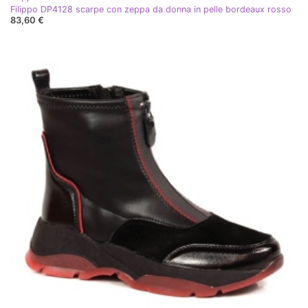
Filippo DP4128 scarpe con zeppa da donna in pelle bordeaux rosso
83,60 €