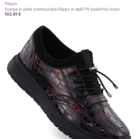
Filippo
Scarpe in pelle scamosciata filippo in dp6776 paw641a rosso
102,81 €