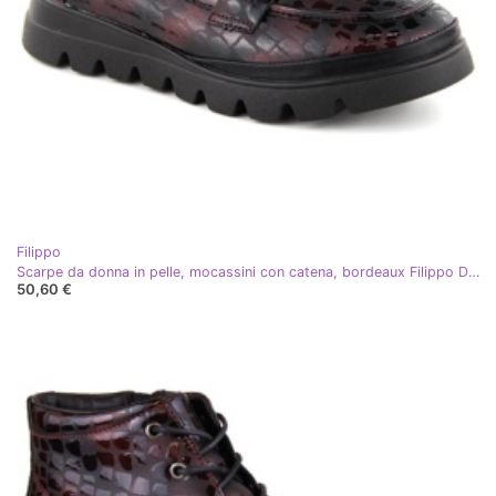
Filippo
Scarpe da donna in pelle, mocassini con catena, bordeaux Filippo DP6467 rosso
50,60 €