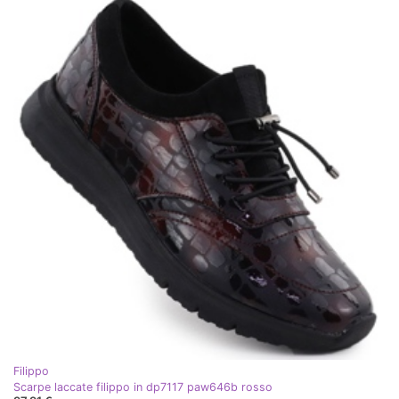
Filippo
Scarpe laccate filippo in dp7117 paw646b rosso