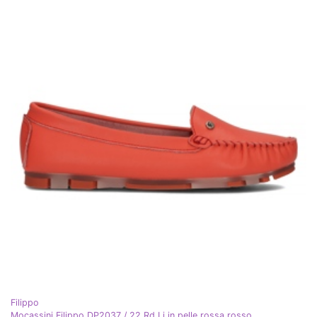
Filippo
Mocassini Filippo DP2037 / 22 Rd Li in pelle rossa rosso