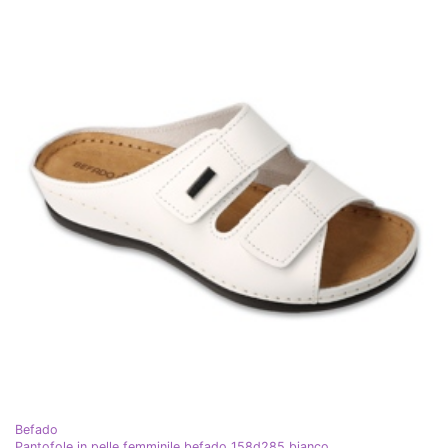
Befado
Pantofole in pelle femminile befado 158d285 bianco