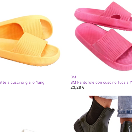
BM
tte a cuscino giallo Yang
BM Pantofole con cuscino fucsia 
23,28 €