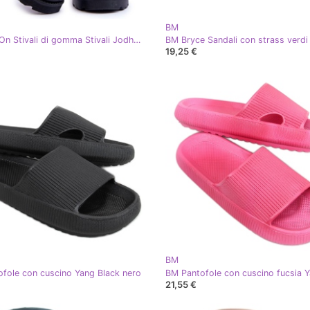
BM
BM Slip-On Stivali di gomma Stivali Jodhpur Carme nero
BM Bryce Sandali con strass verdi
19,25 €
BM
fole con cuscino Yang Black nero
BM Pantofole con cuscino fucsia 
21,55 €