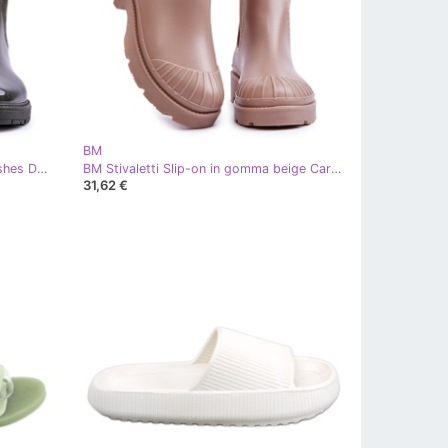
BM
BM Stivaletti Chelsea Slip On Galoshes Donna Verde Scuro Larone
BM Stivaletti Slip-on in gomma beige Carme
31,62 €