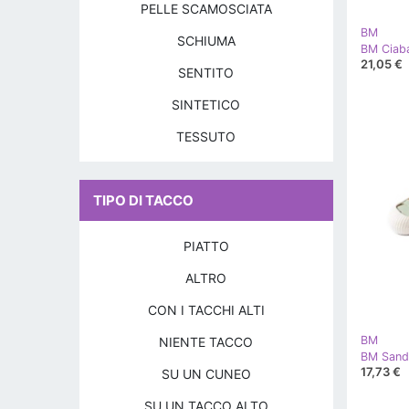
PELLE SCAMOSCIATA
BM
SCHIUMA
BM Ciaba
21,05 €
SENTITO
SINTETICO
TESSUTO
TIPO DI TACCO
PIATTO
ALTRO
CON I TACCHI ALTI
BM
NIENTE TACCO
BM Sanda
17,73 €
SU UN CUNEO
SU UN TACCO ALTO