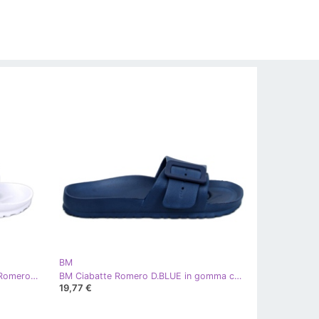
BM
BM Ciabatte in gomma con fibbia Romero White bianco
BM Ciabatte Romero D.BLUE in gomma con fibbia
19,77 €