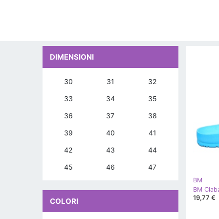
DIMENSIONI
30
31
32
33
34
35
36
37
38
39
40
41
42
43
44
45
46
47
BM
19,77 €
COLORI