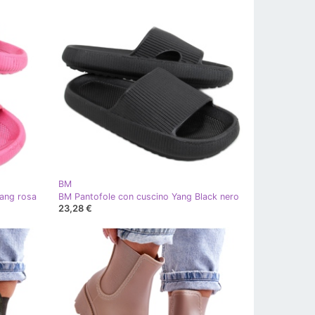
BM
Yang rosa
BM Pantofole con cuscino Yang Black nero
23,28 €