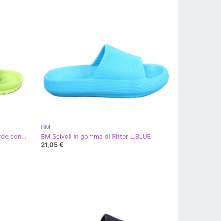
BM
BM Ciabatte Romero in gomma verde con fibbia
BM Scivoli in gomma di Ritter L.BLUE
21,05 €