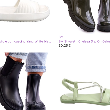
BM
BM Pantofole con cuscino Yang White bianco
30,25 €