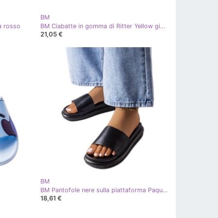
BM
a rosso
BM Ciabatte in gomma di Ritter Yellow giallo
21,05 €
BM
BM Pantofole nere sulla piattaforma Paquette nero
18,61 €