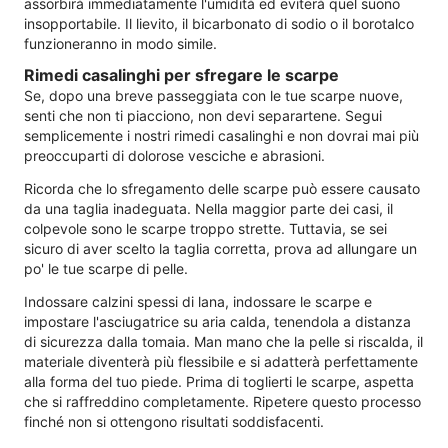
assorbirà immediatamente l'umidità ed eviterà quel suono
insopportabile. Il lievito, il bicarbonato di sodio o il borotalco
funzioneranno in modo simile.
Rimedi casalinghi per sfregare le scarpe
Se, dopo una breve passeggiata con le tue scarpe nuove,
senti che non ti piacciono, non devi separartene. Segui
semplicemente i nostri rimedi casalinghi e non dovrai mai più
preoccuparti di dolorose vesciche e abrasioni.
Ricorda che lo sfregamento delle scarpe può essere causato
da una taglia inadeguata. Nella maggior parte dei casi, il
colpevole sono le scarpe troppo strette. Tuttavia, se sei
sicuro di aver scelto la taglia corretta, prova ad allungare un
po' le tue scarpe di pelle.
Indossare calzini spessi di lana, indossare le scarpe e
impostare l'asciugatrice su aria calda, tenendola a distanza
di sicurezza dalla tomaia. Man mano che la pelle si riscalda, il
materiale diventerà più flessibile e si adatterà perfettamente
alla forma del tuo piede. Prima di toglierti le scarpe, aspetta
che si raffreddino completamente. Ripetere questo processo
finché non si ottengono risultati soddisfacenti.