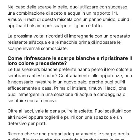
Nel caso delle scarpe in pelle, puoi utilizzare con successo
una combinazione di aceto e acqua in un rapporto 1:1.
Rimuovi i resti di questa miscela con un panno umido, quindi
applica il balsamo per scarpe e il gioco è fatto.
La prossima volta, ricordati di impregnarle con un preparato
resistente all'acqua e alle macchie prima di indossare le
scarpe invernali scamosciate.
Come rinfrescare le scarpe bianche e ripristinare il
loro colore precedente?
Le tue sneakers bianche preferite hanno perso il loro colore e
sembrano antiestetiche? Contrariamente alle apparenze, non
è necessario investire in un nuovo paio, perché puoi pulirli
efficacemente a casa. Prima di iniziare, rimuovi i lacci, che
puoi immergere in una soluzione di acqua e candeggina o
sostituire con altri nuovi.
Oltre ai lacci, vale la pena pulire le solette. Puoi sostituirli con
altri nuovi oppure toglierli e pulirli con una spazzola e un
detersivo per piatti.
Ricorda che se non prepari adeguatamente le scarpe per la
pulizia, il lavoro svolto per renderle bianche come la neve