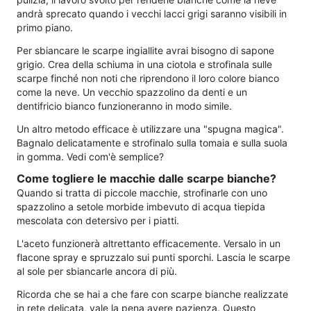
andrà sprecato quando i vecchi lacci grigi saranno visibili in
primo piano.
Per sbiancare le scarpe ingiallite avrai bisogno di sapone
grigio. Crea della schiuma in una ciotola e strofinala sulle
scarpe finché non noti che riprendono il loro colore bianco
come la neve. Un vecchio spazzolino da denti e un
dentifricio bianco funzioneranno in modo simile.
Un altro metodo efficace è utilizzare una "spugna magica".
Bagnalo delicatamente e strofinalo sulla tomaia e sulla suola
in gomma. Vedi com'è semplice?
Come togliere le macchie dalle scarpe bianche?
Quando si tratta di piccole macchie, strofinarle con uno
spazzolino a setole morbide imbevuto di acqua tiepida
mescolata con detersivo per i piatti.
L'aceto funzionerà altrettanto efficacemente. Versalo in un
flacone spray e spruzzalo sui punti sporchi. Lascia le scarpe
al sole per sbiancarle ancora di più.
Ricorda che se hai a che fare con scarpe bianche realizzate
in rete delicata, vale la pena avere pazienza. Questo