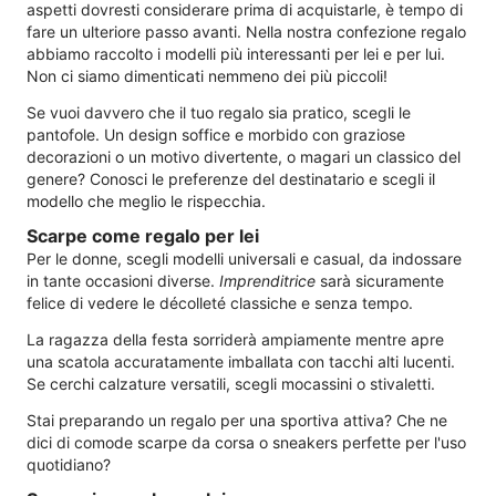
aspetti dovresti considerare prima di acquistarle, è tempo di
fare un ulteriore passo avanti. Nella nostra confezione regalo
abbiamo raccolto i modelli più interessanti per lei e per lui.
Non ci siamo dimenticati nemmeno dei più piccoli!
Se vuoi davvero che il tuo regalo sia pratico, scegli le
pantofole. Un design soffice e morbido con graziose
decorazioni o un motivo divertente, o magari un classico del
genere? Conosci le preferenze del destinatario e scegli il
modello che meglio le rispecchia.
Scarpe come regalo per lei
Per le donne, scegli modelli universali e casual, da indossare
in tante occasioni diverse.
Imprenditrice
sarà sicuramente
felice di vedere le décolleté classiche e senza tempo.
La ragazza della festa sorriderà ampiamente mentre apre
una scatola accuratamente imballata con tacchi alti lucenti.
Se cerchi calzature versatili, scegli mocassini o stivaletti.
Stai preparando un regalo per una sportiva attiva? Che ne
dici di comode scarpe da corsa o sneakers perfette per l'uso
quotidiano?