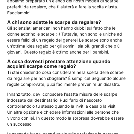
abbiamo preparato un elenco dei nostri modelli di scarpe
preferiti da regalare, che ti aiuterà a fare la scelta giusta.
Facciamolo!
A chi sono adatte le scarpe da regalare?
Gli scienziati americani non hanno dubbi sul fatto che le
donne adorino le scarpe ;-) Tuttavia, non sono le uniche ad
essere felici di un regalo del genere! Le scarpe sono anche
un'ottima idea regalo per gli uomini, sia più grandi che più
giovani. Questo regalo è ottimo anche per i bambini.
A cosa dovresti prestare attenzione quando
acquisti scarpe come regalo?
Ti stai chiedendo cosa considerare nella scelta delle scarpe
da regalare per non sbagliare? È semplice! Seguendo alcune
regole comprovate, puoi facilmente prevenire un disastro.
Innanzitutto, devi conoscere l'esatta misura delle scarpe
indossate dal destinatario. Puoi farlo di nascosto
controllandolo tu stesso quando la inviti a casa o la visiti.
Un'altra opzione è chiedere informazioni alle persone che
vivono con lei. In questo modo la sorpresa dovrebbe essere
un successo.
In secondo luogo, scopri quale stile preferisce la persona.