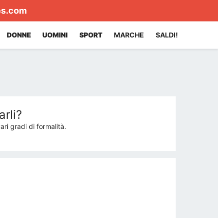
es.com
DONNE
UOMINI
SPORT
MARCHE
SALDI!
rli?
ri gradi di formalità.