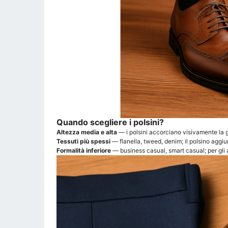
Quando scegliere i polsini?
Altezza media e alta
— i polsini accorciano visivamente la g
Tessuti più spessi
— flanella, tweed, denim; il polsino aggiu
Formalità inferiore
— business casual, smart casual; per gli a