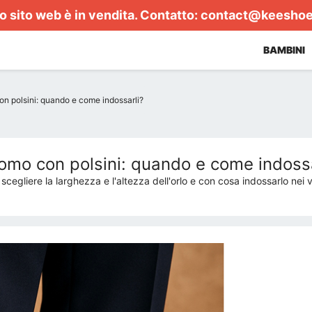
 sito web è in vendita. Contatto:
contact@keesho
BAMBINI
n polsini: quando e come indossarli?
omo con polsini: quando e come indossa
cegliere la larghezza e l'altezza dell'orlo e con cosa indossarlo nei va