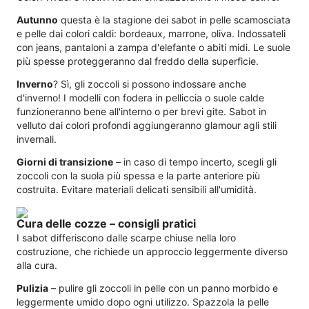
Autunno
questa è la stagione dei sabot in pelle scamosciata
e pelle dai colori caldi: bordeaux, marrone, oliva. Indossateli
con jeans, pantaloni a zampa d'elefante o abiti midi. Le suole
più spesse proteggeranno dal freddo della superficie.
Inverno
? Sì, gli zoccoli si possono indossare anche
d'inverno! I modelli con fodera in pelliccia o suole calde
funzioneranno bene all'interno o per brevi gite. Sabot in
velluto dai colori profondi aggiungeranno glamour agli stili
invernali.
Giorni di transizione
– in caso di tempo incerto, scegli gli
zoccoli con la suola più spessa e la parte anteriore più
costruita. Evitare materiali delicati sensibili all'umidità.
Cura delle cozze – consigli pratici
I sabot differiscono dalle scarpe chiuse nella loro
costruzione, che richiede un approccio leggermente diverso
alla cura.
Pulizia
– pulire gli zoccoli in pelle con un panno morbido e
leggermente umido dopo ogni utilizzo. Spazzola la pelle