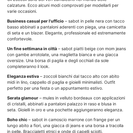
calzature. Ecco alcuni modi comprovati per modellarli per
varie occasioni.
Business casual per l'ufficio
– sabot in pelle nera con tacco
basso abbinati a pantaloni aderenti con piega, una camicetta
di seta e un blazer. Elegante, professionale ed estremamente
confortevole.
Un fine settimana in città
– sabot piatti beige con mom jeans
con gambe arrotolate, una maglietta bianca e una giacca
oversize. Una borsa di paglia e degli occhiali da sole
completeranno il look.
Eleganza estiva
– zoccoli bianchi dal tacco alto con abito
midi in lino, cappello di paglia e gioielli minimalisti. Outfit
perfetto per una festa o un appuntamento estivo.
Serata glamour
– mules in velluto bordeaux con applicazioni
di cristalli, abbinati a pantaloni palazzo in raso e blusa in
seta. Gioielli in oro e una pochette aggiungeranno eleganza.
Boho chic
– sabot in camoscio marrone con frange per un
lungo abito a fiori, una giacca di jeans e una borsa a tracolla
in pelle. Braccialetti etnici e onde di capelli sciolti.