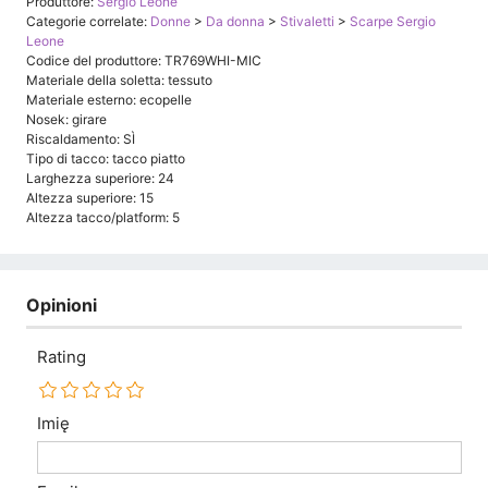
Produttore:
Sergio Leone
Categorie correlate:
Donne
>
Da donna
>
Stivaletti
>
Scarpe Sergio
Leone
Codice del produttore: TR769WHI-MIC
Materiale della soletta: tessuto
Materiale esterno: ecopelle
Nosek: girare
Riscaldamento: SÌ
Tipo di tacco: tacco piatto
Larghezza superiore: 24
Altezza superiore: 15
Altezza tacco/platform: 5
Opinioni
Rating
Imię