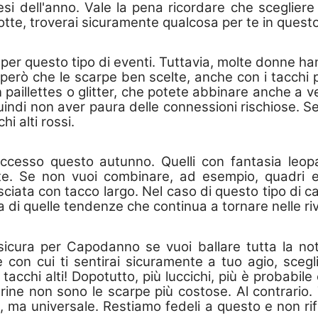
esi dell'anno. Vale la pena ricordare che sceglier
 notte, troverai sicuramente qualcosa per te in quest
er questo tipo di eventi. Tuttavia, molte donne ha
 però che le scarpe ben scelte, anche con i tacchi 
on paillettes o glitter, che potete abbinare anche a ve
uindi non aver paura delle connessioni rischiose. Se
hi alti rossi.
successo questo autunno. Quelli con fantasia le
tte. Se non vuoi combinare, ad esempio, quadri 
sciata con tacco largo. Nel caso di questo tipo di ca
a di quelle tendenze che continua a tornare nelle ri
icura per Capodanno se vuoi ballare tutta la notte
on cui ti sentirai sicuramente a tuo agio, scegli 
tacchi alti! Dopotutto, più luccichi, più è probabile
lerine non sono le scarpe più costose. Al contrario. 
 ma universale. Restiamo fedeli a questo e non rif