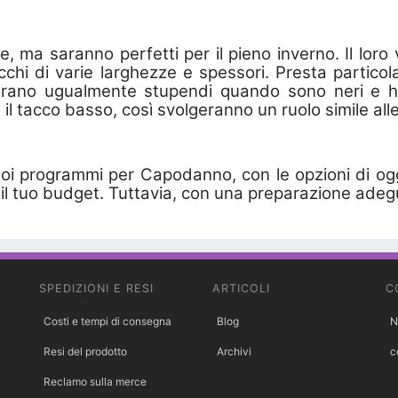
te, ma saranno perfetti per il pieno inverno. Il lo
cchi di varie larghezze e spessori. Presta particol
mbrano ugualmente stupendi quando sono neri e ha
il tacco basso, così svolgeranno un ruolo simile alle
uoi programmi per Capodanno, con le opzioni di ogg
 il tuo budget. Tuttavia, con una preparazione adeg
SPEDIZIONI E RESI
ARTICOLI
C
Costi e tempi di consegna
Blog
N
Resi del prodotto
Archivi
c
Reclamo sulla merce