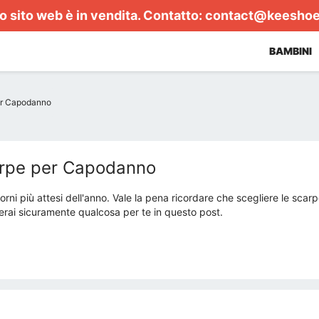
 sito web è in vendita. Contatto:
contact@keesho
BAMBINI
per Capodanno
carpe per Capodanno
rni più attesi dell'anno. Vale la pena ricordare che scegliere le scar
verai sicuramente qualcosa per te in questo post.