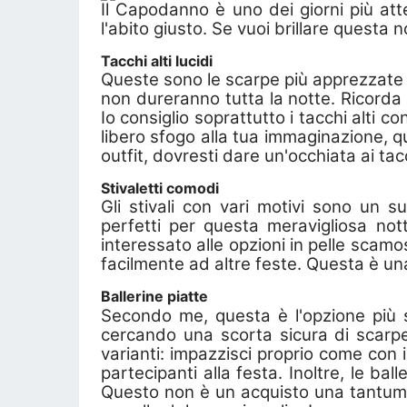
Il Capodanno è uno dei giorni più att
l'abito giusto. Se vuoi brillare questa
Tacchi alti lucidi
Queste sono le scarpe più apprezzate p
non dureranno tutta la notte. Ricorda
Io consiglio soprattutto i tacchi alti c
libero sfogo alla tua immaginazione, q
outfit, dovresti dare un'occhiata ai tacc
Stivaletti comodi
Gli stivali con vari motivi sono un 
perfetti per questa meravigliosa no
interessato alle opzioni in pelle scamo
facilmente ad altre feste. Questa è un
Ballerine piatte
Secondo me, questa è l'opzione più s
cercando una scorta sicura di scarpe c
varianti: impazzisci proprio come con i 
partecipanti alla festa. Inoltre, le bal
Questo non è un acquisto una tantum,