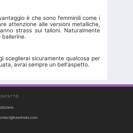
ro vantaggio è che sono femminili come i
are attenzione alle versioni metalliche,
nno strass sui talloni. Naturalmente
 ballerine.
i sceglierai sicuramente qualcosa per
uata, avrai sempre un bell'aspetto.
ONTATTO
otiziario
ontact@keeshoes.com