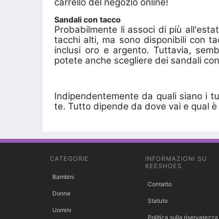
carrello del negozio online!
Sandali con tacco
Probabilmente li associ di più all'esta
tacchi alti, ma sono disponibili con ta
inclusi oro e argento. Tuttavia, se
potete anche scegliere dei sandali con 
Indipendentemente da quali siano i t
te. Tutto dipende da dove vai e qual è
CATEGORIE
INFORMAZIONI SU
KEESHOES
Bambini
Contatto
Donne
Statuto
Uomini
Politica sulla riservatezza