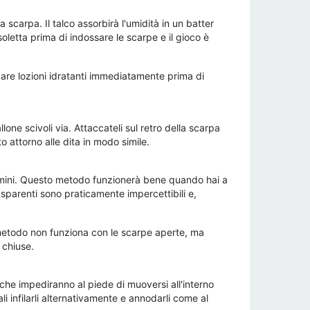
scarpa. Il talco assorbirà l'umidità in un batter
oletta prima di indossare le scarpe e il gioco è
icare lozioni idratanti immediatamente prima di
lone scivoli via. Attaccateli sul retro della scarpa
to attorno alle dita in modo simile.
cammini. Questo metodo funzionerà bene quando hai a
rasparenti sono praticamente impercettibili e,
o metodo non funziona con le scarpe aperte, ma
 chiuse.
 che impediranno al piede di muoversi all'interno
li infilarli alternativamente e annodarli come al