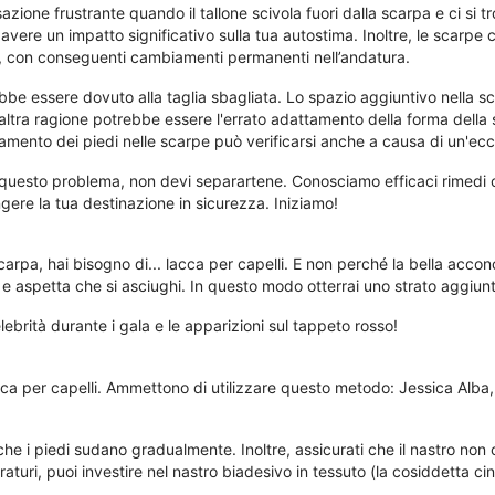
zione frustrante quando il tallone scivola fuori dalla scarpa e ci si
avere un impatto significativo sulla tua autostima. Inoltre, le scarpe
 con conseguenti cambiamenti permanenti nell’andatura.
e essere dovuto alla taglia sbagliata. Lo spazio aggiuntivo nella sca
'altra ragione potrebbe essere l'errato adattamento della forma della
olamento dei piedi nelle scarpe può verificarsi anche a causa di un'ec
questo problema, non devi separartene. Conosciamo efficaci rimedi ca
ngere la tua destinazione in sicurezza. Iniziamo!
carpa, hai bisogno di... lacca per capelli. E non perché la bella acco
de e aspetta che si asciughi. In questo modo otterrai uno strato aggiu
ebrità durante i gala e le apparizioni sul tappeto rosso!
cca per capelli. Ammettono di utilizzare questo metodo: Jessica Alba, c
he i piedi sudano gradualmente. Inoltre, assicurati che il nastro non
uraturi, puoi investire nel nastro biadesivo in tessuto (la cosiddetta c