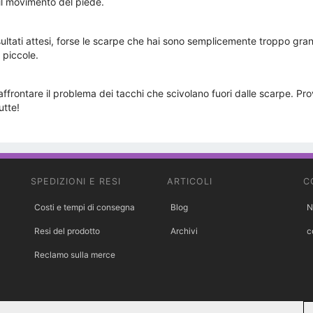
 il movimento del piede.
sultati attesi, forse le scarpe che hai sono semplicemente troppo gra
 piccole.
affrontare il problema dei tacchi che scivolano fuori dalle scarpe. Pro
utte!
SPEDIZIONI E RESI
ARTICOLI
C
Costi e tempi di consegna
Blog
N
Resi del prodotto
Archivi
c
Reclamo sulla merce