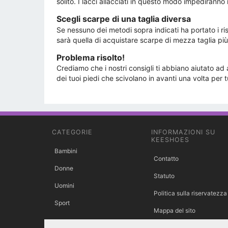
solito. I lacci allacciati in questo modo impediranno
Scegli scarpe di una taglia diversa
Se nessuno dei metodi sopra indicati ha portato i ri
sarà quella di acquistare scarpe di mezza taglia più
Problema risolto!
Crediamo che i nostri consigli ti abbiano aiutato ad 
dei tuoi piedi che scivolano in avanti una volta per t
CATEGORIE
INFORMAZIONI SU
KEESHOES
Bambini
Contatto
Donne
Statuto
Uomini
Politica sulla riservatezza
Sport
Mappa del sito