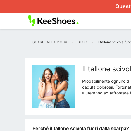
Questo
SCARPEALLA MODA
BLOG
Il tallone scivola fu
Il tallone sciv
Probabilmente ognuno di n
caduta dolorosa. Fortunata
aiuteranno ad affrontare f
Perché il tallone scivola fuori dalla scarpa?