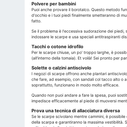
Polvere per bambini
Puoi anche provare il borotalco. Questo metodo funzi
d'occhio e i tuoi piedi finalmente smetteranno di muo
fatto.
Se il problema è l'eccessiva sudorazione dei piedi, s
indossare le scarpe e usa speciali antitraspiranti dis
Tacchi o cotone idrofilo
Per le scarpe chiuse, un po' troppo larghe, è possibil
(all'interno della tomaia). Et voilà! Sei pronto per pa
Solette o calzini antiscivolo
I negozi di scarpe offrono anche plantari antiscivo
che fare, ad esempio, con sandali col tacco alto o al
soprattutto, funzionano in modo molto efficace.
Quando non puoi andare a fare la spesa, puoi sostit
impedisce efficacemente al piede di muoversi mentr
Prova una tecnica di allacciatura diversa
Se le scarpe scivolano mentre cammini, è possibile c
della scarpa e garantiranno la massima vestibilità. St