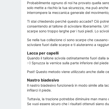
Probabilmente ognuno di noi ha provato quella sensa
solo mette a rischio la tua sicurezza, ma può anche 
interrompere la meccanica generale del movimento,
Ti stai chiedendo perché questo accade? Ciò potrebb
consentendo al tallone di scivolare liberamente. Un
scarpe sono troppo larghe per i tuoi piedi. Lo sciv
Se nella tua collezione ci sono scarpe che causano 
scivolare fuori dalle scarpe e ti aiuteranno a raggiu
Lacca per capelli
Quando il tallone scivola ostinatamente fuori dalla s
:-) Spruzza la vernice sulla parte inferiore del pie
Psst! Questo metodo viene utilizzato anche dalle cel
Nastro biadesivo
Il nastro biadesivo funzionerà in modo simile alla la
infilarci il piede.
Tuttavia, la trazione potrebbe diminuire man mano c
Se vuoi essere sicuro che i risultati ottenuti siano d