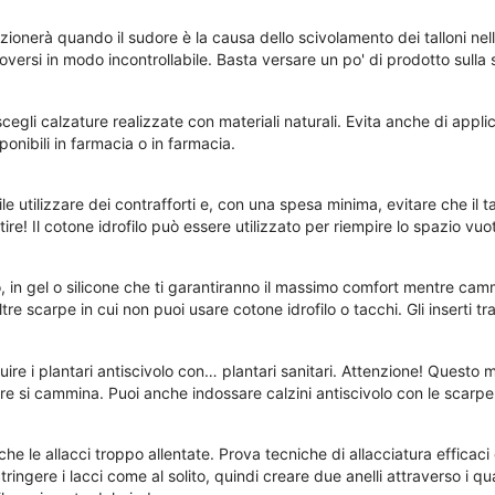
onerà quando il sudore è la causa dello scivolamento dei talloni nella 
versi in modo incontrollabile. Basta versare un po' di prodotto sulla s
cegli calzature realizzate con materiali naturali. Evita anche di appl
ponibili in farmacia o in farmacia.
e utilizzare dei contrafforti e, con una spesa minima, evitare che il tal
rtire! Il cotone idrofilo può essere utilizzato per riempire lo spazio vuo
lo, in gel o silicone che ti garantiranno il massimo comfort mentre 
tre scarpe in cui non puoi usare cotone idrofilo o tacchi. Gli inserti t
uire i plantari antiscivolo con… plantari sanitari. Attenzione! Quest
e si cammina. Puoi anche indossare calzini antiscivolo con le scarpe
he le allacci troppo allentate. Prova tecniche di allacciatura efficaci
ringere i lacci come al solito, quindi creare due anelli attraverso i qua