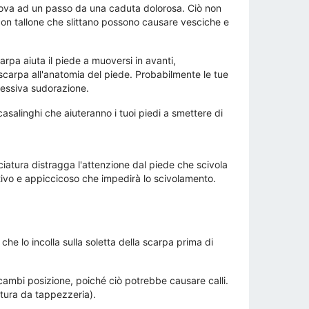
 trova ad un passo da una caduta dolorosa. Ciò non
 con tallone che slittano possono causare vesciche e
rpa aiuta il piede a muoversi in avanti,
 scarpa all'anatomia del piede. Probabilmente le tue
cessiva sudorazione.
salinghi che aiuteranno i tuoi piedi a smettere di
nciatura distragga l'attenzione dal piede che scivola
ntivo e appiccicoso che impedirà lo scivolamento.
he lo incolla sulla soletta della scarpa prima di
 cambi posizione, poiché ciò potrebbe causare calli.
intura da tappezzeria).