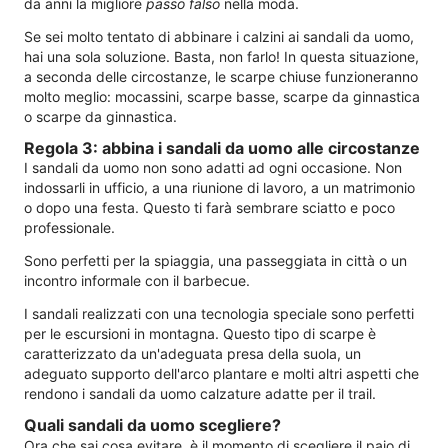
da anni la migliore
passo falso
nella moda.
Se sei molto tentato di abbinare i calzini ai sandali da uomo,
hai una sola soluzione. Basta, non farlo! In questa situazione,
a seconda delle circostanze, le scarpe chiuse funzioneranno
molto meglio: mocassini, scarpe basse, scarpe da ginnastica
o scarpe da ginnastica.
Regola 3: abbina i sandali da uomo alle circostanze
I sandali da uomo non sono adatti ad ogni occasione. Non
indossarli in ufficio, a una riunione di lavoro, a un matrimonio
o dopo una festa. Questo ti farà sembrare sciatto e poco
professionale.
Sono perfetti per la spiaggia, una passeggiata in città o un
incontro informale con il barbecue.
I sandali realizzati con una tecnologia speciale sono perfetti
per le escursioni in montagna. Questo tipo di scarpe è
caratterizzato da un'adeguata presa della suola, un
adeguato supporto dell'arco plantare e molti altri aspetti che
rendono i sandali da uomo calzature adatte per il trail.
Quali sandali da uomo scegliere?
Ora che sai cosa evitare, è il momento di scegliere il paio di