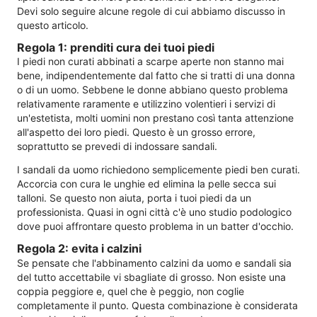
Devi solo seguire alcune regole di cui abbiamo discusso in
questo articolo.
Regola 1: prenditi cura dei tuoi piedi
I piedi non curati abbinati a scarpe aperte non stanno mai
bene, indipendentemente dal fatto che si tratti di una donna
o di un uomo. Sebbene le donne abbiano questo problema
relativamente raramente e utilizzino volentieri i servizi di
un'estetista, molti uomini non prestano così tanta attenzione
all'aspetto dei loro piedi. Questo è un grosso errore,
soprattutto se prevedi di indossare sandali.
I sandali da uomo richiedono semplicemente piedi ben curati.
Accorcia con cura le unghie ed elimina la pelle secca sui
talloni. Se questo non aiuta, porta i tuoi piedi da un
professionista. Quasi in ogni città c'è uno studio podologico
dove puoi affrontare questo problema in un batter d'occhio.
Regola 2: evita i calzini
Se pensate che l'abbinamento calzini da uomo e sandali sia
del tutto accettabile vi sbagliate di grosso. Non esiste una
coppia peggiore e, quel che è peggio, non coglie
completamente il punto. Questa combinazione è considerata