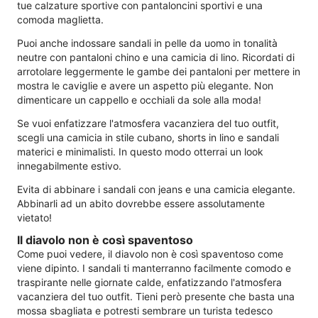
tue calzature sportive con pantaloncini sportivi e una
comoda maglietta.
Puoi anche indossare sandali in pelle da uomo in tonalità
neutre con pantaloni chino e una camicia di lino. Ricordati di
arrotolare leggermente le gambe dei pantaloni per mettere in
mostra le caviglie e avere un aspetto più elegante. Non
dimenticare un cappello e occhiali da sole alla moda!
Se vuoi enfatizzare l'atmosfera vacanziera del tuo outfit,
scegli una camicia in stile cubano, shorts in lino e sandali
materici e minimalisti. In questo modo otterrai un look
innegabilmente estivo.
Evita di abbinare i sandali con jeans e una camicia elegante.
Abbinarli ad un abito dovrebbe essere assolutamente
vietato!
Il diavolo non è così spaventoso
Come puoi vedere, il diavolo non è così spaventoso come
viene dipinto. I sandali ti manterranno facilmente comodo e
traspirante nelle giornate calde, enfatizzando l'atmosfera
vacanziera del tuo outfit. Tieni però presente che basta una
mossa sbagliata e potresti sembrare un turista tedesco