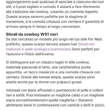
aggiungeranno quel qualcosa di speciale a ciascuno dei tuoi
stili, e il post tagliato e comodo ti aiuterà a fare riferimento
alla tradizione del cowboy, creando un coerente
Aspetto
.
Queste scarpe saranno perfette per la stagione di
transizione, e la comoda chiusura con cerniera ti garantirà di
arrivare sempre in tempo al luogo concordato.
Stivali da cowboy WS1 neri
Se stai cercando un modello più lungo nel tuo stile Far West
preferito, queste scarpe devono essere tue!
Stivali neri
realizzati in pelle ecologica scamosciata
Sono perfetti per
l'autunno e l'inizio dell'inverno.
Si distinguono per un classico taglio in stile cowboy,
materiale piacevole al tatto, una caratteristica punta
appuntita, un tacco massiccio e una comoda chiusura con
cerniera. Grazie alla tomaia ampia, queste scarpe sono
adatte anche per le donne con polpacci grossi.
Indossali con jeans affusolati o pantaloncini di pelle e collant
neri e sottili. Puoi indossare un maglione caldo o un maglione
sopra
sovradimensionato
«quella maglietta.» Staranno
altrettanto bene in combinazione con camicie o abiti in pizzo.