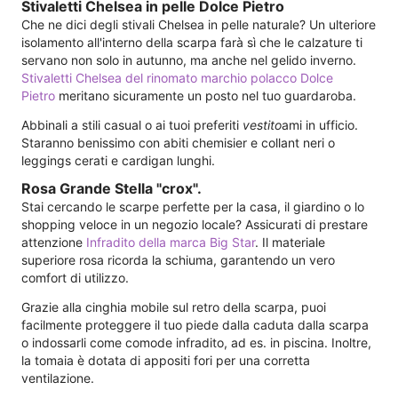
Stivaletti Chelsea in pelle Dolce Pietro
Che ne dici degli stivali Chelsea in pelle naturale? Un ulteriore
isolamento all'interno della scarpa farà sì che le calzature ti
servano non solo in autunno, ma anche nel gelido inverno.
Stivaletti Chelsea del rinomato marchio polacco Dolce
Pietro
meritano sicuramente un posto nel tuo guardaroba.
Abbinali a stili casual o ai tuoi preferiti
vestito
ami in ufficio.
Staranno benissimo con abiti chemisier e collant neri o
leggings cerati e cardigan lunghi.
Rosa Grande Stella "crox".
Stai cercando le scarpe perfette per la casa, il giardino o lo
shopping veloce in un negozio locale? Assicurati di prestare
attenzione
Infradito della marca Big Star
. Il materiale
superiore rosa ricorda la schiuma, garantendo un vero
comfort di utilizzo.
Grazie alla cinghia mobile sul retro della scarpa, puoi
facilmente proteggere il tuo piede dalla caduta dalla scarpa
o indossarli come comode infradito, ad es. in piscina. Inoltre,
la tomaia è dotata di appositi fori per una corretta
ventilazione.