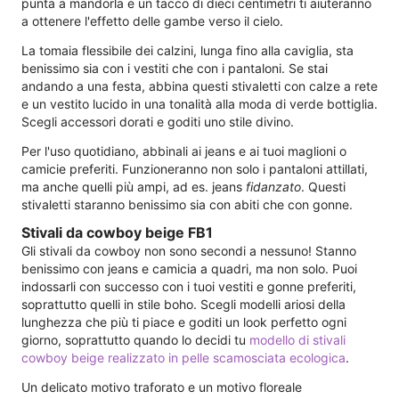
punta a mandorla e un tacco di dieci centimetri ti aiuteranno
a ottenere l'effetto delle gambe verso il cielo.
La tomaia flessibile dei calzini, lunga fino alla caviglia, sta
benissimo sia con i vestiti che con i pantaloni. Se stai
andando a una festa, abbina questi stivaletti con calze a rete
e un vestito lucido in una tonalità alla moda di verde bottiglia.
Scegli accessori dorati e goditi uno stile divino.
Per l'uso quotidiano, abbinali ai jeans e ai tuoi maglioni o
camicie preferiti. Funzioneranno non solo i pantaloni attillati,
ma anche quelli più ampi, ad es. jeans
fidanzato
. Questi
stivaletti staranno benissimo sia con abiti che con gonne.
Stivali da cowboy beige FB1
Gli stivali da cowboy non sono secondi a nessuno! Stanno
benissimo con jeans e camicia a quadri, ma non solo. Puoi
indossarli con successo con i tuoi vestiti e gonne preferiti,
soprattutto quelli in stile boho. Scegli modelli ariosi della
lunghezza che più ti piace e goditi un look perfetto ogni
giorno, soprattutto quando lo decidi tu
modello di stivali
cowboy beige realizzato in pelle scamosciata ecologica
.
Un delicato motivo traforato e un motivo floreale