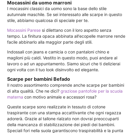
Mocassini da uomo marroni
I mocassini classici da uomo sono la base dello stile
autunnale maschile. Se sei interessato alle scarpe in questo
stile, abbiamo qualcosa di speciale per te.
Mocassini Parese
si dilettano con il loro aspetto senza
tempo. La finitura opaca abbinata all'ecopelle marrone rende
facile abbinarlo alla maggior parte degli stili.
Indossali con jeans e camicia o con pantaloni chino e
maglioni più caldi. Vestito in questo modo, puoi andare al
lavoro o ad un appuntamento. Siamo sicuri che ti delizierai
ogni volta con il tuo look disinvolto ed elegante.
Scarpe per bambini Befado
Il nostro assortimento comprende anche scarpe per bambini
di alta qualità. Che ne dici?
graziose pantofole per la scuola
materna
con motivo animale e accessori rosa?
Queste scarpe sono realizzate in tessuto di cotone
traspirante con una stampa accattivante che ogni ragazza
adorerà. Grazie al tallone rialzato non dovrai preoccuparti
della mancanza di stabilizzazione dei piedi dei bambini.
Speciali fori nella suola garantiscono traspirabilità e la punta