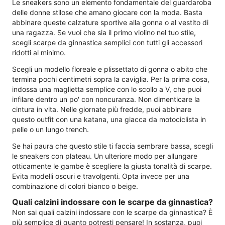
Le sneakers sono un elemento fondamentale del guardaroba
delle donne stilose che amano giocare con la moda. Basta
abbinare queste calzature sportive alla gonna o al vestito di
una ragazza. Se vuoi che sia il primo violino nel tuo stile,
scegli scarpe da ginnastica semplici con tutti gli accessori
ridotti al minimo.
Scegli un modello floreale e plissettato di gonna o abito che
termina pochi centimetri sopra la caviglia. Per la prima cosa,
indossa una maglietta semplice con lo scollo a V, che puoi
infilare dentro un po' con noncuranza. Non dimenticare la
cintura in vita. Nelle giornate più fredde, puoi abbinare
questo outfit con una katana, una giacca da motociclista in
pelle o un lungo trench.
Se hai paura che questo stile ti faccia sembrare bassa, scegli
le sneakers con plateau. Un ulteriore modo per allungare
otticamente le gambe è scegliere la giusta tonalità di scarpe.
Evita modelli oscuri e travolgenti. Opta invece per una
combinazione di colori bianco o beige.
Quali calzini indossare con le scarpe da ginnastica?
Non sai quali calzini indossare con le scarpe da ginnastica? È
più semplice di quanto potresti pensare! In sostanza, puoi