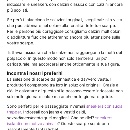
indossare le sneakers con calzini classici o con calzini ancora
più scollati.
Se però ti piacciono le soluzioni originali, scegli calzini a vista
che puoi abbinare nel colore alla tonalità delle tue scarpe.
Per le persone più coraggiose consigliamo calzini multicolori
o addirittura fluo che attireranno ancora più attenzione sulle
vostre scarpe.
Tuttavia, assicurati che le calze non raggiungano la metà del
polpaccio. In questo modo non solo sembrerai un po'
caricaturale, ma accorcerai anche otticamente la tua figura.
Incontra i nostri preferiti
La selezione di scarpe da ginnastica è davvero vasta. I
produttori competono tra loro in soluzioni originali. Grazie a
ciò, le calzature di questo stile possono essere indossate non
solo nelle giornate calde ma anche nelle giornate gelide.
Sono perfetti per le passeggiate invernali
sneakers con suola
trapper
. Indossali con jeans e vestiti caldi,
sovradimensionato
'quei maglioni. Che ne dici?
sneakers
isolanti con motivo animale
? Queste scarpe sembrano
assolutamente fantastiche!