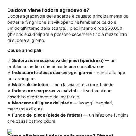
Da dove viene l'odore sgradevole?
L'odore sgradevole delle scarpe è causato principalmente da
batteri e funghi che si sviluppano nell'ambiente caldo e
umido all'interno della scarpa. I piedi hanno circa 250.000
ghiandole sudoripare e possono secernere fino a mezzo litro
di sudore al giorno.
Cause principali:
✗
Sudorazione eccessiva dei piedi (iperidrosi)
— un
problema medico che richiede una consultazione
✗
Indossare le stesse scarpe ogni giorno
- non c'è tempo
per asciugare
✗
Materiali sintetici
— non lasciano respirare il piede
✗
Indossare scarpe senza calzini
— il sudore viene
assorbito direttamente dal materiale
✗
Mancanza di igiene del piede
— lavaggi irregolari,
mancanza di cura
✗
Fungo del piede (piede dell'atleta)
— un'infezione fungina
che causa cattivo odore