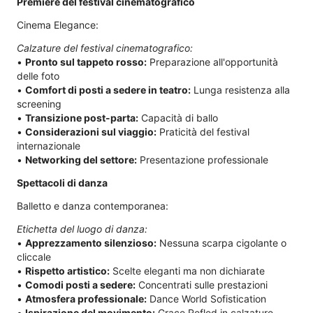
Premiere del festival cinematografico
Cinema Elegance:
Calzature del festival cinematografico:
•
Pronto sul tappeto rosso:
Preparazione all'opportunità
delle foto
•
Comfort di posti a sedere in teatro:
Lunga resistenza alla
screening
•
Transizione post-parta:
Capacità di ballo
•
Considerazioni sul viaggio:
Praticità del festival
internazionale
•
Networking del settore:
Presentazione professionale
Spettacoli di danza
Balletto e danza contemporanea:
Etichetta del luogo di danza:
•
Apprezzamento silenzioso:
Nessuna scarpa cigolante o
cliccale
•
Rispetto artistico:
Scelte eleganti ma non dichiarate
•
Comodi posti a sedere:
Concentrati sulle prestazioni
•
Atmosfera professionale:
Dance World Sofistication
•
Ispirazione del movimento:
Grace Refled in calzature