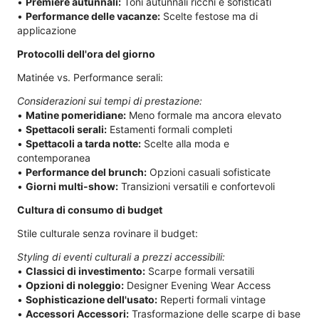
•
Premiere autunnali:
Toni autunnali ricchi e sofisticati
•
Performance delle vacanze:
Scelte festose ma di
applicazione
Protocolli dell'ora del giorno
Matinée vs. Performance serali:
Considerazioni sui tempi di prestazione:
•
Matine pomeridiane:
Meno formale ma ancora elevato
•
Spettacoli serali:
Estamenti formali completi
•
Spettacoli a tarda notte:
Scelte alla moda e
contemporanea
•
Performance del brunch:
Opzioni casuali sofisticate
•
Giorni multi-show:
Transizioni versatili e confortevoli
Cultura di consumo di budget
Stile culturale senza rovinare il budget:
Styling di eventi culturali a prezzi accessibili:
•
Classici di investimento:
Scarpe formali versatili
•
Opzioni di noleggio:
Designer Evening Wear Access
•
Sophisticazione dell'usato:
Reperti formali vintage
•
Accessori Accessori:
Trasformazione delle scarpe di base