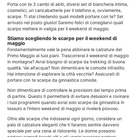
Porta con te 3 cambi di abiti, diversi set di biancheria intima,
cosmetici, un caricabatterie per il telefono e, ovviamente,
scarpe. Ti stai chiedendo quali modelli portare con te? Sei
arrivato nel posto giusto! Saremo felici di consigliarvi quali
scarpe mettere in valigia per il weekend di maggio.
Stiamo scegliendo le scarpe per il weekend di
maggio
Fondamentalmente vale la pena abbinare le calzature del
Primo Maggio ai tuoi piani. Trascorrerai il weekend di maggio
in montagna? Avrai bisogno di scarpe da trekking di buona
qualità. Vai all'acqua? Non dimenticare le comode infradito.
Hai intenzione di esplorare la città vecchia? Assicurati di
portare con te scarpe da ginnastica comode.
Non dimenticare di controllare le previsioni del tempo prima
di partire. Questo ti permetterà di evitare delusioni e rovinare
i tuoi programmi quando avrai solo scarpe da ginnastica in
tessuto e l'intero weekend di maggio si rivelerà piovoso.
Oltre alle scarpe che indosserai ogni giorno, considera un
paio di calzature eleganti che ti faranno sentire davvero
speciale per una cena al ristorante. Le donne possono
portare comodi tacchi alti e gli uomini possono portare