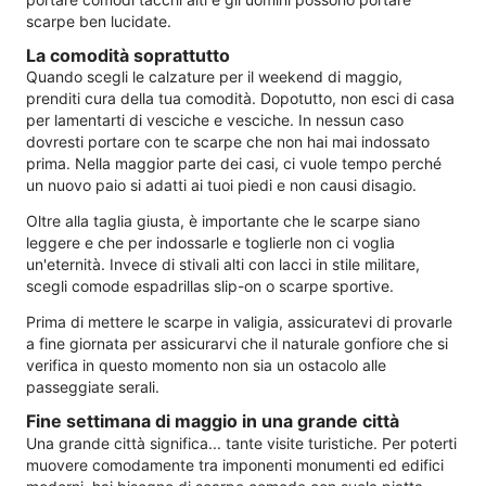
scarpe ben lucidate.
La comodità soprattutto
Quando scegli le calzature per il weekend di maggio,
prenditi cura della tua comodità. Dopotutto, non esci di casa
per lamentarti di vesciche e vesciche. In nessun caso
dovresti portare con te scarpe che non hai mai indossato
prima. Nella maggior parte dei casi, ci vuole tempo perché
un nuovo paio si adatti ai tuoi piedi e non causi disagio.
Oltre alla taglia giusta, è importante che le scarpe siano
leggere e che per indossarle e toglierle non ci voglia
un'eternità. Invece di stivali alti con lacci in stile militare,
scegli comode espadrillas slip-on o scarpe sportive.
Prima di mettere le scarpe in valigia, assicuratevi di provarle
a fine giornata per assicurarvi che il naturale gonfiore che si
verifica in questo momento non sia un ostacolo alle
passeggiate serali.
Fine settimana di maggio in una grande città
Una grande città significa... tante visite turistiche. Per poterti
muovere comodamente tra imponenti monumenti ed edifici