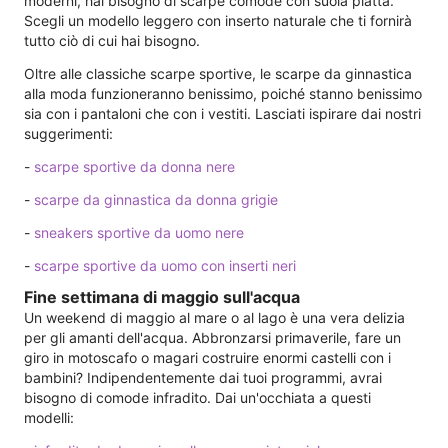
moderni, hai bisogno di scarpe comode con suola piatta.
Scegli un modello leggero con inserto naturale che ti fornirà
tutto ciò di cui hai bisogno.
Oltre alle classiche scarpe sportive, le scarpe da ginnastica
alla moda funzioneranno benissimo, poiché stanno benissimo
sia con i pantaloni che con i vestiti. Lasciati ispirare dai nostri
suggerimenti:
-
scarpe sportive da donna nere
-
scarpe da ginnastica da donna grigie
-
sneakers sportive da uomo nere
-
scarpe sportive da uomo con inserti neri
Fine settimana di maggio sull'acqua
Un weekend di maggio al mare o al lago è una vera delizia
per gli amanti dell'acqua. Abbronzarsi primaverile, fare un
giro in motoscafo o magari costruire enormi castelli con i
bambini? Indipendentemente dai tuoi programmi, avrai
bisogno di comode infradito. Dai un'occhiata a questi
modelli: