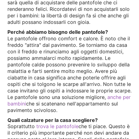
sarà quella di acquistare delle pantofole che ci
renderanno felici. Ricordatevi di non acquistarli solo
per i bambini: la libertà di design fa sì che anche gli
adulti possano indossarli con gioia.
Perché abbiamo bisogno delle pantofole?
Le pantofole offrono comfort e calore. È noto che il
freddo "attira" dal pavimento. Se torniamo da casa
con il freddo e rinunciamo agli oggetti domestici,
possiamo ammalarci molto rapidamente. Le
pantofole calde possono prevenire lo sviluppo della
malattia e farti sentire molto meglio. Avere più
ciabatte in casa significa anche poterle offrire agli
ospiti che si tolgono le scarpe all'arrivo. Non tutte le
case invitano gli ospiti a indossare le proprie scarpe.
Le pantofole sono una soluzione migliore,
anche per
bambini
che si scatenano nell'appartamento sul
pavimento scivoloso.
Quali calzature per la casa scegliere?
Soprattutto
trova le pantofole
che ti piace. Questo è
il criterio più importante perché non devi andare da