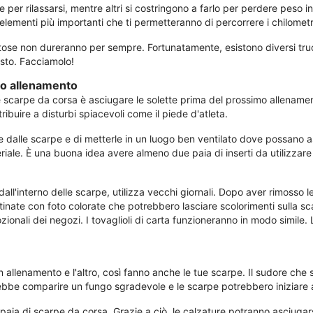
per rilassarsi, mentre altri si costringono a farlo per perdere peso 
 elementi più importanti che ti permetteranno di percorrere i chilometr
tose non dureranno per sempre. Fortunatamente, esistono diversi tru
osto. Facciamolo!
mo allenamento
tue scarpe da corsa è asciugare le solette prima del prossimo allena
uire a disturbi spiacevoli come il piede d'atleta.
te dalle scarpe e di metterle in un luogo ben ventilato dove possano as
ale. È una buona idea avere almeno due paia di inserti da utilizzare
e dall'interno delle scarpe, utilizza vecchi giornali. Dopo aver rimosso l
patinate con foto colorate che potrebbero lasciare scolorimenti sulla s
ozionali dei negozi. I tovaglioli di carta funzioneranno in modo simile. 
n allenamento e l'altro, così fanno anche le tue scarpe. Il sudore che
trebbe comparire un fungo sgradevole e le scarpe potrebbero iniziare 
aia di scarpe da corsa. Grazie a ciò, le calzature potranno asciugar