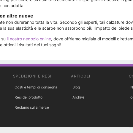
e non adatta.
con altre nuove
e non dureranno tutta la vita. Secondo gli esperti, tali calzature do
la sua elasticità e le scarpe non assorbono più l'impatto del piede s
i su
il nostro negozio online
, dove offriamo migliaia di modelli dirett
 ottieni i risultati dei tuoi sogni!
SPEDIZIONI E RESI
ARTICOLI
C
Costi e tempi di consegna
Blog
N
Resi del prodotto
Archivi
c
Reclamo sulla merce