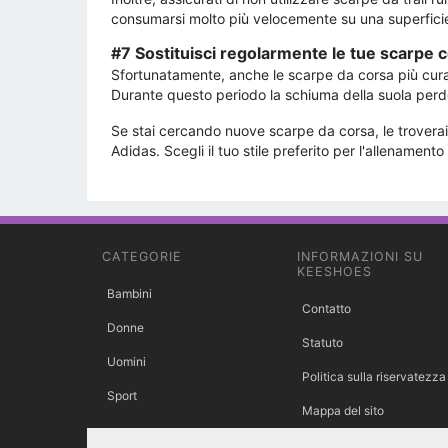
consumarsi molto più velocemente su una superfici
#7 Sostituisci regolarmente le tue scarpe 
Sfortunatamente, anche le scarpe da corsa più curat
Durante questo periodo la schiuma della suola perde 
Se stai cercando nuove scarpe da corsa, le trovera
Adidas. Scegli il tuo stile preferito per l'allenamento e
CATEGORIE
INFORMAZIONI SU
KEESHOES
Bambini
Contatto
Donne
Statuto
Uomini
Politica sulla riservatezza
Sport
Mappa del sito