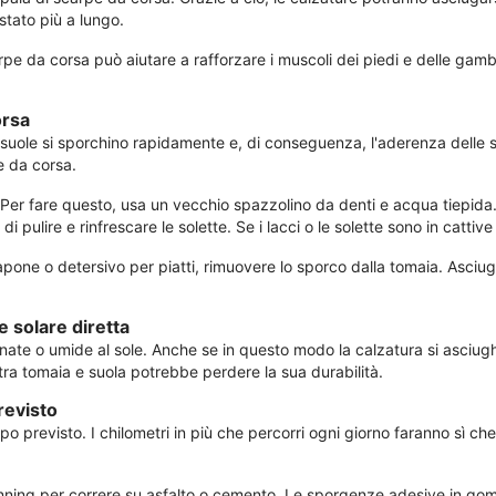
stato più a lungo.
rpe da corsa può aiutare a rafforzare i muscoli dei piedi e delle gam
orsa
le suole si sporchino rapidamente e, di conseguenza, l'aderenza delle
pe da corsa.
a. Per fare questo, usa un vecchio spazzolino da denti e acqua tiepida. Q
ulire e rinfrescare le solette. Se i lacci o le solette sono in cattive c
pone o detersivo per piatti, rimuovere lo sporco dalla tomaia. Asciu
e solare diretta
nate o umide al sole. Anche se in questo modo la calzatura si asciu
o tra tomaia e suola potrebbe perdere la sua durabilità.
revisto
opo previsto. I chilometri in più che percorri ogni giorno faranno sì ch
il running per correre su asfalto o cemento. Le sporgenze adesive in 