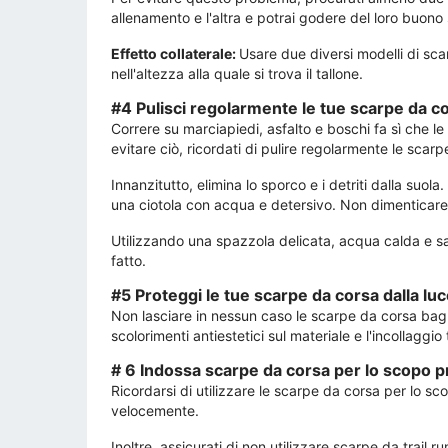
allenamento e l'altra e potrai godere del loro buono 
Effetto collaterale:
Usare due diversi modelli di sca
nell'altezza alla quale si trova il tallone.
#4 Pulisci regolarmente le tue scarpe da c
Correre su marciapiedi, asfalto e boschi fa sì che 
evitare ciò, ricordati di pulire regolarmente le scar
Innanzitutto, elimina lo sporco e i detriti dalla suol
una ciotola con acqua e detersivo. Non dimenticare di p
Utilizzando una spazzola delicata, acqua calda e sa
fatto.
#5 Proteggi le tue scarpe da corsa dalla luc
Non lasciare in nessun caso le scarpe da corsa bag
scolorimenti antiestetici sul materiale e l'incollaggi
# 6 Indossa scarpe da corsa per lo scopo p
Ricordarsi di utilizzare le scarpe da corsa per lo sc
velocemente.
Inoltre, assicurati di non utilizzare scarpe da tra