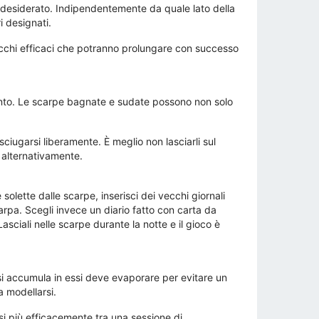
indesiderato. Indipendentemente da quale lato della
i designati.
cchi efficaci che potranno prolungare con successo
mento. Le scarpe bagnate e sudate possono non solo
ciugarsi liberamente. È meglio non lasciarli sul
 alternativamente.
e solette dalle scarpe, inserisci dei vecchi giornali
carpa. Scegli invece un diario fatto con carta da
Lasciali nelle scarpe durante la notte e il gioco è
 si accumula in essi deve evaporare per evitare un
a modellarsi.
si più efficacemente tra una sessione di