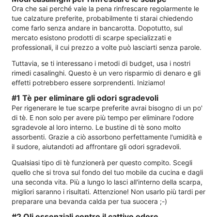
Ora che sai perché vale la pena rinfrescare regolarmente le
tue calzature preferite, probabilmente ti starai chiedendo
come farlo senza andare in bancarotta. Dopotutto, sul
mercato esistono prodotti di scarpe specializzati e
professionali, il cui prezzo a volte può lasciarti senza parole.
Tuttavia, se ti interessano i metodi di budget, usa i nostri
rimedi casalinghi. Questo è un vero risparmio di denaro e gli
effetti potrebbero essere sorprendenti. Iniziamo!
#1 Tè per eliminare gli odori sgradevoli
Per rigenerare le tue scarpe preferite avrai bisogno di un po'
di tè. E non solo per avere più tempo per eliminare l'odore
sgradevole al loro interno. Le bustine di tè sono molto
assorbenti. Grazie a ciò assorbono perfettamente l'umidità e
il sudore, aiutandoti ad affrontare gli odori sgradevoli.
Qualsiasi tipo di tè funzionerà per questo compito. Scegli
quello che si trova sul fondo del tuo mobile da cucina e dagli
una seconda vita. Più a lungo lo lasci all'interno della scarpa,
migliori saranno i risultati. Attenzione! Non usarlo più tardi per
preparare una bevanda calda per tua suocera ;-)
#2 Oli essenziali contro il cattivo odore