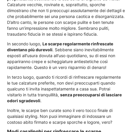
Calzature vecchie, rovinate e, soprattutto, sporche
dimostrano che non ti preoccupi assolutamente dei dettagli e
che probabilmente sei una persona caotica e disorganizzata.
D’altro canto, le persone con scarpe pulite e ben tenute
fanno un’impressione molto migliore. Sembrano puliti,
trasudano fiducia in se stessi e ispirano fiducia.
In secondo luogo,
Le scarpe regolarmente rinfrescate
diventano più durevoli
. Sebbene siano inevitabilmente
esposti all'usura dovuta all'uso quotidiano, su di essi non
appariranno crepe e scheggiature antiestetiche così
rapidamente. Questo è un vero risparmio di denaro!
In terzo luogo, quando ti ricordi di rinfrescare regolarmente
le tue calzature preferite, non devi preoccuparti quando
qualcuno ti invita inaspettatamente a casa sua. Potrai
visitarlo in tutta tranquillità,
senza preoccuparsi di lasciare
odori sgradevoli
.
Inoltre, le scarpe ben curate sono il vero tocco finale di
qualsiasi styling. Non puoi immaginare di indossare un
costoso abito firmato e scarpe sporche e logore, vero?
Modi casalinghi per rinfrescare le scarpe