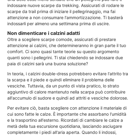
indossare nuove scarpe da trekking. Assicurati di rodare le
scarpe da trail prima di iniziare il pellegrinaggio, ma fai
attenzione a non consumare l'ammortizzazione. Ti basterà
indossarli per almeno una settimana prima di uscire.
Non dimenticare i calzini adatti
Oltre a scegliere scarpe comode, assicurati di prestare
attenzione ai calzini, che determineranno in gran parte il tuo
comfort. Ci sono quasi tante teorie su questo argomento
quanti sono i pellegrini. Ti stai chiedendo se indossare due
paia di calzini sarà una buona soluzione?
In teoria, i calzini double-dress potrebbero evitare l'attrito tra
la scarpa e il piede e quindi eliminare il problema delle
vesciche. Tuttavia, da un punto di vista pratico, lo strato
aggiuntivo di calore mantenuto nella scarpa può contribuire
all'accumulo di sudore e quindi ad attriti e vesciche dolorose.
Per evitare ciò, basta scegliere con attenzione il materiale di
cui sono fatte le calze. È importante che assorbano l'umidità
e la trasportino all'esterno. Ricordati di cambiare le calze a
metà della tua escursione quotidiana, lasciando asciugare
completamente i piedi all'aria aperta. Quando li indossi,