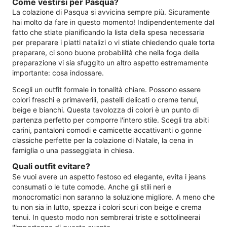
Come vestirsi per Pasqua?
La colazione di Pasqua si avvicina sempre più. Sicuramente
hai molto da fare in questo momento! Indipendentemente dal
fatto che stiate pianificando la lista della spesa necessaria
per preparare i piatti natalizi o vi stiate chiedendo quale torta
preparare, ci sono buone probabilità che nella foga della
preparazione vi sia sfuggito un altro aspetto estremamente
importante: cosa indossare.
Scegli un outfit formale in tonalità chiare. Possono essere
colori freschi e primaverili, pastelli delicati o creme tenui,
beige e bianchi. Questa tavolozza di colori è un punto di
partenza perfetto per comporre l'intero stile. Scegli tra abiti
carini, pantaloni comodi e camicette accattivanti o gonne
classiche perfette per la colazione di Natale, la cena in
famiglia o una passeggiata in chiesa.
Quali outfit evitare?
Se vuoi avere un aspetto festoso ed elegante, evita i jeans
consumati o le tute comode. Anche gli stili neri e
monocromatici non saranno la soluzione migliore. A meno che
tu non sia in lutto, spezza i colori scuri con beige e crema
tenui. In questo modo non sembrerai triste e sottolineerai