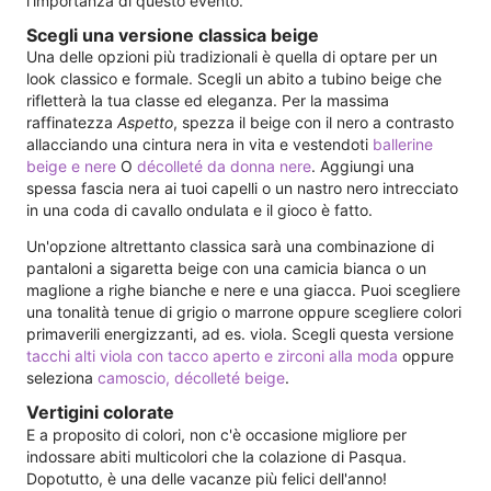
l'importanza di questo evento.
Scegli una versione classica beige
Una delle opzioni più tradizionali è quella di optare per un
look classico e formale. Scegli un abito a tubino beige che
rifletterà la tua classe ed eleganza. Per la massima
raffinatezza
Aspetto
, spezza il beige con il nero a contrasto
allacciando una cintura nera in vita e vestendoti
ballerine
beige e nere
O
décolleté da donna nere
. Aggiungi una
spessa fascia nera ai tuoi capelli o un nastro nero intrecciato
in una coda di cavallo ondulata e il gioco è fatto.
Un'opzione altrettanto classica sarà una combinazione di
pantaloni a sigaretta beige con una camicia bianca o un
maglione a righe bianche e nere e una giacca. Puoi scegliere
una tonalità tenue di grigio o marrone oppure scegliere colori
primaverili energizzanti, ad es. viola. Scegli questa versione
tacchi alti viola con tacco aperto e zirconi alla moda
oppure
seleziona
camoscio, décolleté beige
.
Vertigini colorate
E a proposito di colori, non c'è occasione migliore per
indossare abiti multicolori che la colazione di Pasqua.
Dopotutto, è una delle vacanze più felici dell'anno!