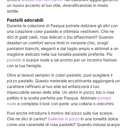
un nuovo accento al tuo stile, diversificandolo in modo
sottile.
Pastelli adorabili
Durante la colazione di Pasqua potrete deliziare gli altri con
una colazione color pastello e ottimista
vestito
em. Che ne
dici di gialli caldi, rosa delicati o blu affascinanti? Quando
desideri un comfort senza limiti in versione chic, scegli
pantaloni bianchi, eleganti e dal taglio ampio e abbinali a un
maglione delicato nella tua tonalità pastello preferita. Più
pastello
o scarpe nude e sei pronto per un incontro festoso
con la tua famiglia.
Oltre ai tessuti semplici in colori pastello, puoi scegliere il
pizzo pastello. Questo materiale accattivante aggiungerà un
carattere raffinato al tuo stile ed enfatizzerà il tuo
impeccabile senso dello stile. Un abito in pizzo, blu o rosa
pallido è la scelta perfetta per Pasqua. Abbinalo
pompe
nude
e completa il look con perle: una collana o orecchini.
Puoi anche introdurre il motivo del pizzo sulle tue scarpe.
Che ne dici di carino?
ballerine in pizzo
in una tonalità dolce
come una caramella di rosa pastello? Quando indossi scarpe