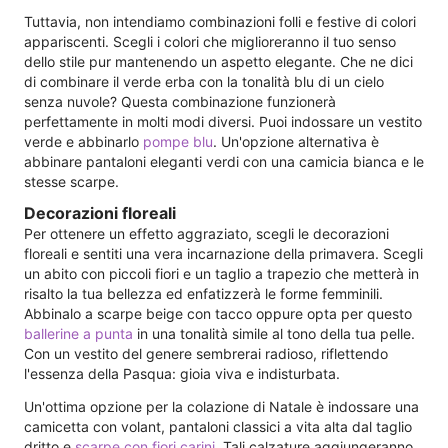
Tuttavia, non intendiamo combinazioni folli e festive di colori
appariscenti. Scegli i colori che miglioreranno il tuo senso
dello stile pur mantenendo un aspetto elegante. Che ne dici
di combinare il verde erba con la tonalità blu di un cielo
senza nuvole? Questa combinazione funzionerà
perfettamente in molti modi diversi. Puoi indossare un vestito
verde e abbinarlo
pompe blu
. Un'opzione alternativa è
abbinare pantaloni eleganti verdi con una camicia bianca e le
stesse scarpe.
Decorazioni floreali
Per ottenere un effetto aggraziato, scegli le decorazioni
floreali e sentiti una vera incarnazione della primavera. Scegli
un abito con piccoli fiori e un taglio a trapezio che metterà in
risalto la tua bellezza ed enfatizzerà le forme femminili.
Abbinalo a scarpe beige con tacco oppure opta per questo
ballerine a punta
in una tonalità simile al tono della tua pelle.
Con un vestito del genere sembrerai radioso, riflettendo
l'essenza della Pasqua: gioia viva e indisturbata.
Un'ottima opzione per la colazione di Natale è indossare una
camicetta con volant, pantaloni classici a vita alta dal taglio
dritto e
scarpe con fiori carini
. Tali calzature aggiungeranno