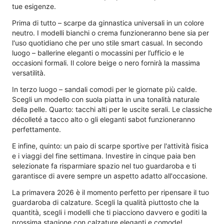
tue esigenze.
Prima di tutto – scarpe da ginnastica universali in un colore
neutro. I modelli bianchi o crema funzioneranno bene sia per
l'uso quotidiano che per uno stile smart casual. In secondo
luogo – ballerine eleganti o mocassini per l’ufficio e le
occasioni formali. Il colore beige o nero fornirà la massima
versatilità.
In terzo luogo – sandali comodi per le giornate più calde.
Scegli un modello con suola piatta in una tonalità naturale
della pelle. Quarto: tacchi alti per le uscite serali. Le classiche
décolleté a tacco alto o gli eleganti sabot funzioneranno
perfettamente.
E infine, quinto: un paio di scarpe sportive per l'attività fisica
e i viaggi del fine settimana. Investire in cinque paia ben
selezionate fa risparmiare spazio nel tuo guardaroba e ti
garantisce di avere sempre un aspetto adatto all'occasione.
La primavera 2026 è il momento perfetto per ripensare il tuo
guardaroba di calzature. Scegli la qualità piuttosto che la
quantità, scegli i modelli che ti piacciono davvero e goditi la
prossima stagione con calzature eleganti e comode!