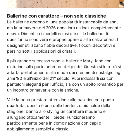
Ballerine con carattere – non solo classiche
Le ballerine godono di una popolarità instancabile da anni,
ma la primavera del 2026 dona loro un look completamente
nuovo. Dimentica i modelli noiosi e lisci: le ballerine di
quest'anno sono vere e proprie opere d'arte calzaturiera. I
designer utilizzano fibbie decorative, fiocchi decorativi e
persino sottili applicazioni di cristalli.
Il più grande successo sono le ballerine Mary Jane con
cinturino sulla parte anteriore del piede. Questo stile retrò si
adatta perfettamente alla moda dei riferimenti nostalgici agli
anni '90 e all'inizio del 21° secolo. Puoi indossarli sia con
pantaloni eleganti per l'ufficio, sia con un abito romantico per
un incontro primaverile con le amiche.
Vale la pena prestare attenzione alle ballerine con punta
quadrata: questa è una delle tendenze più calde della
stagione. Danno allo styling un carattere moderno e
allungano otticamente il piede. Funzioneranno
particolarmente bene in combinazione con capi di
abbigliamento semplici e classici.