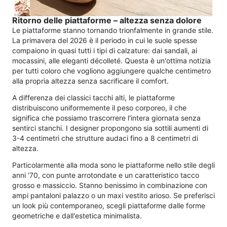
Ritorno delle piattaforme – altezza senza dolore
Le piattaforme stanno tornando trionfalmente in grande stile.
La primavera del 2026 è il periodo in cui le suole spesse
compaiono in quasi tutti i tipi di calzature: dai sandali, ai
mocassini, alle eleganti décolleté. Questa è un'ottima notizia
per tutti coloro che vogliono aggiungere qualche centimetro
alla propria altezza senza sacrificare il comfort.
A differenza dei classici tacchi alti, le piattaforme
distribuiscono uniformemente il peso corporeo, il che
significa che possiamo trascorrere l'intera giornata senza
sentirci stanchi. I designer propongono sia sottili aumenti di
3-4 centimetri che strutture audaci fino a 8 centimetri di
altezza.
Particolarmente alla moda sono le piattaforme nello stile degli
anni '70, con punte arrotondate e un caratteristico tacco
grosso e massiccio. Stanno benissimo in combinazione con
ampi pantaloni palazzo o un maxi vestito arioso. Se preferisci
un look più contemporaneo, scegli piattaforme dalle forme
geometriche e dall'estetica minimalista.