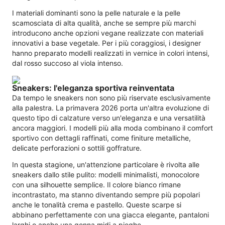
I materiali dominanti sono la pelle naturale e la pelle
scamosciata di alta qualità, anche se sempre più marchi
introducono anche opzioni vegane realizzate con materiali
innovativi a base vegetale. Per i più coraggiosi, i designer
hanno preparato modelli realizzati in vernice in colori intensi,
dal rosso succoso al viola intenso.
Sneakers: l'eleganza sportiva reinventata
Da tempo le sneakers non sono più riservate esclusivamente
alla palestra. La primavera 2026 porta un'altra evoluzione di
questo tipo di calzature verso un'eleganza e una versatilità
ancora maggiori. I modelli più alla moda combinano il comfort
sportivo con dettagli raffinati, come finiture metalliche,
delicate perforazioni o sottili goffrature.
In questa stagione, un'attenzione particolare è rivolta alle
sneakers dallo stile pulito: modelli minimalisti, monocolore
con una silhouette semplice. Il colore bianco rimane
incontrastato, ma stanno diventando sempre più popolari
anche le tonalità crema e pastello. Queste scarpe si
abbinano perfettamente con una giacca elegante, pantaloni
larghi o anche una gonna midi a pieghe.