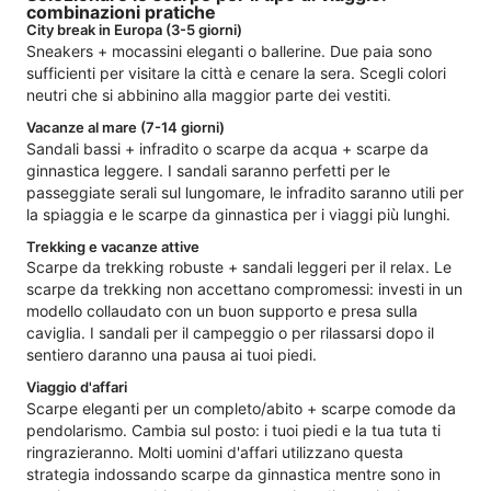
combinazioni pratiche
City break in Europa (3-5 giorni)
Sneakers + mocassini eleganti o ballerine. Due paia sono
sufficienti per visitare la città e cenare la sera. Scegli colori
neutri che si abbinino alla maggior parte dei vestiti.
Vacanze al mare (7-14 giorni)
Sandali bassi + infradito o scarpe da acqua + scarpe da
ginnastica leggere. I sandali saranno perfetti per le
passeggiate serali sul lungomare, le infradito saranno utili per
la spiaggia e le scarpe da ginnastica per i viaggi più lunghi.
Trekking e vacanze attive
Scarpe da trekking robuste + sandali leggeri per il relax. Le
scarpe da trekking non accettano compromessi: investi in un
modello collaudato con un buon supporto e presa sulla
caviglia. I sandali per il campeggio o per rilassarsi dopo il
sentiero daranno una pausa ai tuoi piedi.
Viaggio d'affari
Scarpe eleganti per un completo/abito + scarpe comode da
pendolarismo. Cambia sul posto: i tuoi piedi e la tua tuta ti
ringrazieranno. Molti uomini d'affari utilizzano questa
strategia indossando scarpe da ginnastica mentre sono in