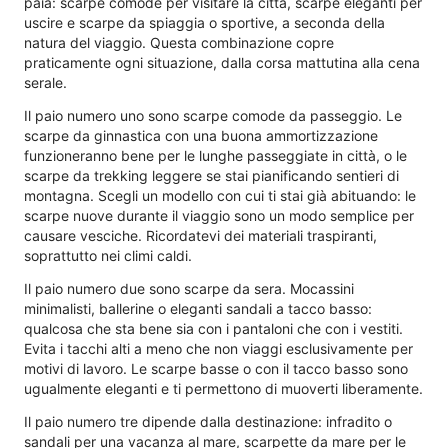
paia: scarpe comode per visitare la città, scarpe eleganti per
uscire e scarpe da spiaggia o sportive, a seconda della
natura del viaggio. Questa combinazione copre
praticamente ogni situazione, dalla corsa mattutina alla cena
serale.
Il paio numero uno sono scarpe comode da passeggio. Le
scarpe da ginnastica con una buona ammortizzazione
funzioneranno bene per le lunghe passeggiate in città, o le
scarpe da trekking leggere se stai pianificando sentieri di
montagna. Scegli un modello con cui ti stai già abituando: le
scarpe nuove durante il viaggio sono un modo semplice per
causare vesciche. Ricordatevi dei materiali traspiranti,
soprattutto nei climi caldi.
Il paio numero due sono scarpe da sera. Mocassini
minimalisti, ballerine o eleganti sandali a tacco basso:
qualcosa che sta bene sia con i pantaloni che con i vestiti.
Evita i tacchi alti a meno che non viaggi esclusivamente per
motivi di lavoro. Le scarpe basse o con il tacco basso sono
ugualmente eleganti e ti permettono di muoverti liberamente.
Il paio numero tre dipende dalla destinazione: infradito o
sandali per una vacanza al mare, scarpette da mare per le