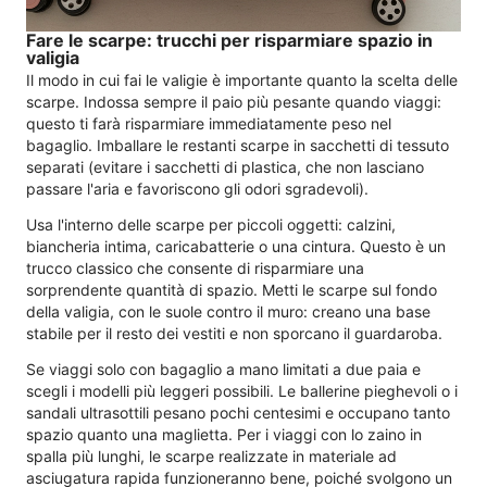
Fare le scarpe: trucchi per risparmiare spazio in
valigia
Il modo in cui fai le valigie è importante quanto la scelta delle
scarpe. Indossa sempre il paio più pesante quando viaggi:
questo ti farà risparmiare immediatamente peso nel
bagaglio. Imballare le restanti scarpe in sacchetti di tessuto
separati (evitare i sacchetti di plastica, che non lasciano
passare l'aria e favoriscono gli odori sgradevoli).
Usa l'interno delle scarpe per piccoli oggetti: calzini,
biancheria intima, caricabatterie o una cintura. Questo è un
trucco classico che consente di risparmiare una
sorprendente quantità di spazio. Metti le scarpe sul fondo
della valigia, con le suole contro il muro: creano una base
stabile per il resto dei vestiti e non sporcano il guardaroba.
Se viaggi solo con bagaglio a mano limitati a due paia e
scegli i modelli più leggeri possibili. Le ballerine pieghevoli o i
sandali ultrasottili pesano pochi centesimi e occupano tanto
spazio quanto una maglietta. Per i viaggi con lo zaino in
spalla più lunghi, le scarpe realizzate in materiale ad
asciugatura rapida funzioneranno bene, poiché svolgono un