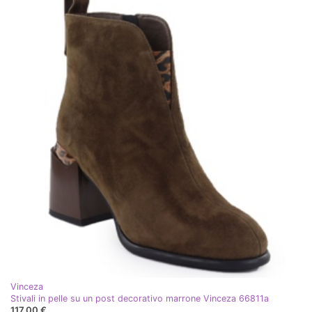
Vinceza
Stivali in pelle su un post decorativo marrone Vinceza 66811a
117,00 €