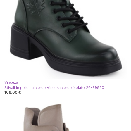
Vinceza
Stivali in pelle sul verde Vinceza verde isolato 26-39950
108,00 €