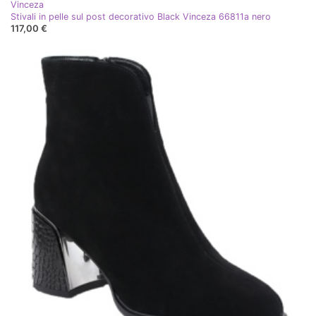
Vinceza
Stivali in pelle sul post decorativo Black Vinceza 66811a nero
117,00 €