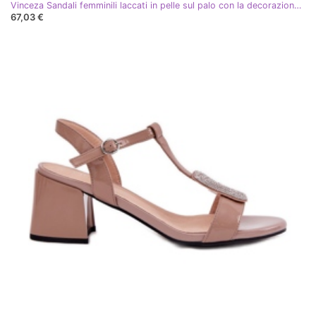
Vinceza Sandali femminili laccati in pelle sul palo con la decorazione di Vincez 91134 Black nero
67,03 €