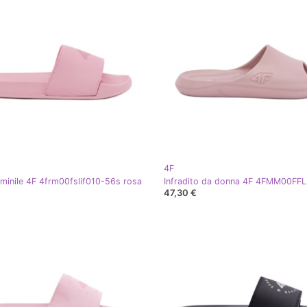
4F
minile 4F 4frm00fslif010-56s rosa
47,30 €