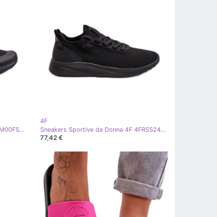
4F
Scarpe Sportive da Donna 4F 4FMM00FSPOF027 Nere nero
Sneakers Sportive da Donna 4F 4FRSS24FLOWF055 Nere nero
77,42 €