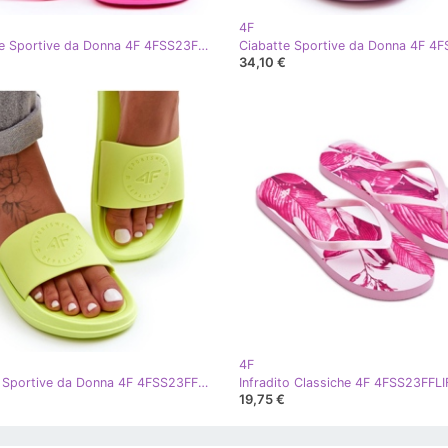
4F
Pantofole Sportive da Donna 4F 4FSS23FFLIF069-53S Fucsia rosa
34,10 €
4F
Ciabatte Sportive da Donna 4F 4FSS23FFLIF069-72S Lime verde
19,75 €