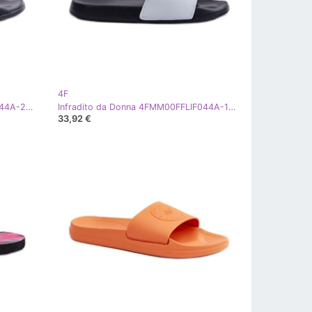
4F
Infradito da donna 4FMM00FFLIF044A-20S Nere nero
Infradito da Donna 4FMM00FFLIF044A-10S Bianco e Nero
33,92 €