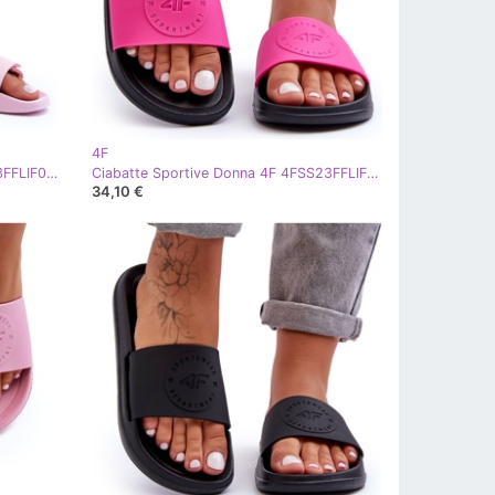
4F
Ciabatte rosa da donna 4F 4FSS23FFLIF070-56S
Ciabatte Sportive Donna 4F 4FSS23FFLIF069-55S Rosa-Nero
34,10 €