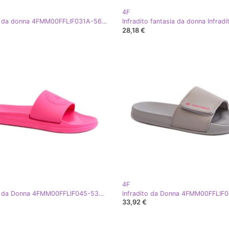
4F
Infradito da donna 4FMM00FFLIF031A-56S Rosa chiaro
28,18 €
4F
Infradito da Donna 4FMM00FFLIF045-53S Fucsia rosa
33,92 €