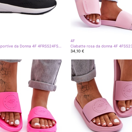
4F
Scarpe Sportive da Donna 4F 4FRSS24FSPOF056 Nere nero
34,10 €