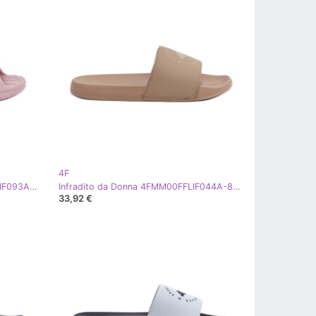
4F
Infradito da donna 4F 4FMM00FFLIF093A-56S Rosa chiaro
Infradito da Donna 4FMM00FFLIF044A-83S Beige
33,92 €