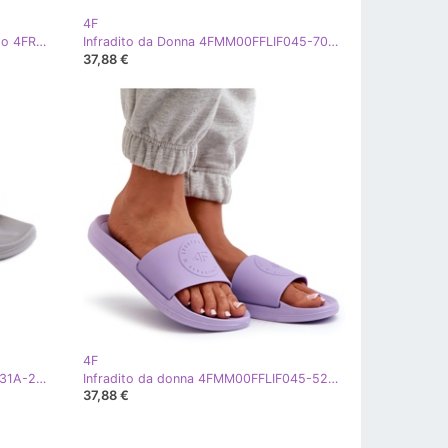
4F
Infradito fantasia da donna Infradito 4FRMM00FFLIF138-90S Multicolor multicolore
Infradito da Donna 4FMM00FFLIF045-70S Arancione arancia
37,88 €
4F
Infradito da Donna 4FMM00FFLIF031A-25S Grigio
Infradito da donna 4FMM00FFLIF045-52S Viola
37,88 €