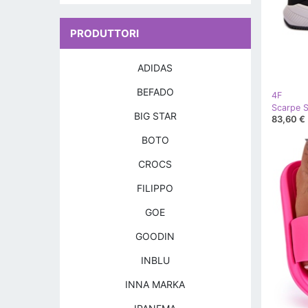
PRODUTTORI
ADIDAS
BEFADO
4F
BIG STAR
83,60 €
BOTO
CROCS
FILIPPO
GOE
GOODIN
INBLU
INNA MARKA