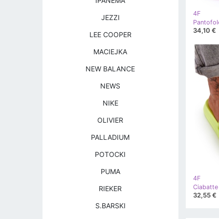
IPANEMA
4F
JEZZI
34,10 €
LEE COOPER
MACIEJKA
NEW BALANCE
NEWS
NIKE
OLIVIER
PALLADIUM
POTOCKI
PUMA
4F
RIEKER
32,55 €
S.BARSKI