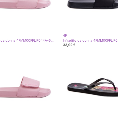
4F
Infradito da donna 4FMM00FFLIF044A-56S Rosa
33,92 €