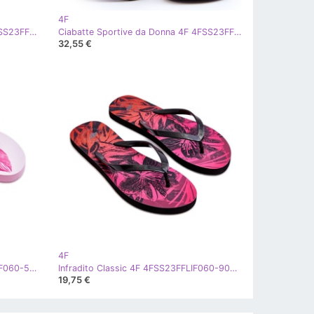
4F
Ciabatte Sportive da Donna 4F 4FSS23FFLIF069-56S Rosa
Ciabatte Sportive da Donna 4F 4FSS23FFLIF069-72S Nere nero
32,55 €
4F
Infradito Classiche 4F 4FSS23FFLIF060-54S Rosa
Infradito Classic 4F 4FSS23FFLIF060-90S Nero e Rosa
19,75 €