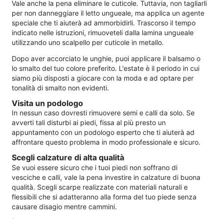
Vale anche la pena eliminare le cuticole. Tuttavia, non tagliarli
per non danneggiare il letto ungueale, ma applica un agente
speciale che ti aiuterà ad ammorbidirli. Trascorso il tempo
indicato nelle istruzioni, rimuoveteli dalla lamina ungueale
utilizzando uno scalpello per cuticole in metallo.
Dopo aver accorciato le unghie, puoi applicare il balsamo o
lo smalto del tuo colore preferito. L'estate è il periodo in cui
siamo più disposti a giocare con la moda e ad optare per
tonalità di smalto non evidenti.
Visita un podologo
In nessun caso dovresti rimuovere semi e calli da solo. Se
avverti tali disturbi ai piedi, fissa al più presto un
appuntamento con un podologo esperto che ti aiuterà ad
affrontare questo problema in modo professionale e sicuro.
Scegli calzature di alta qualità
Se vuoi essere sicuro che i tuoi piedi non soffrano di
vesciche e calli, vale la pena investire in calzature di buona
qualità. Scegli scarpe realizzate con materiali naturali e
flessibili che si adatteranno alla forma del tuo piede senza
causare disagio mentre cammini.