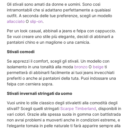
Gli stivali sono amati da donne e uomini. Sono così
intramontabili che si adattano perfettamente a qualsiasi
outfit. A seconda delle tue preferenze, scegli un modello
allacciato
O
slip-on
.
Per un look casual, abbinali a jeans e felpa con cappuccio.
Se vuoi creare uno stile più elegante, decidi di abbinarli a
pantaloni chino e un maglione o una camicia.
Stivali comodi
Se apprezzi il comfort, scegli gli stivali. Un modello con
isolamento in una tonalità alla moda
bronzo
O
beige
ti
permetterà di abbinarli facilmente ai tuoi jeans invecchiati
preferiti o anche ai pantaloni della tuta. Puoi indossare una
felpa con cerniera sopra.
Stivali invernali stringati da uomo
Vuoi unire lo stile classico degli stivaletti alla comodità degli
stivali? Scegli quelli stringati
Scarpe Timberland
, disponibili in
vari colori. Grazie alla spessa suola in gomma con battistrada
non avrai problemi a muoverti anche in condizioni estreme, e
l'elegante tomaia in pelle naturale ti farà apparire sempre alla