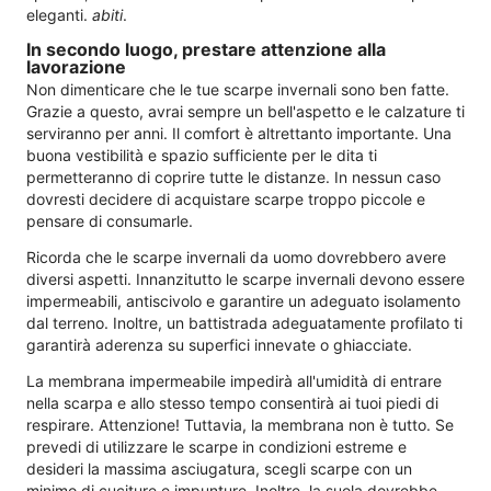
eleganti.
abiti
.
In secondo luogo, prestare attenzione alla
lavorazione
Non dimenticare che le tue scarpe invernali sono ben fatte.
Grazie a questo, avrai sempre un bell'aspetto e le calzature ti
serviranno per anni. Il comfort è altrettanto importante. Una
buona vestibilità e spazio sufficiente per le dita ti
permetteranno di coprire tutte le distanze. In nessun caso
dovresti decidere di acquistare scarpe troppo piccole e
pensare di consumarle.
Ricorda che le scarpe invernali da uomo dovrebbero avere
diversi aspetti. Innanzitutto le scarpe invernali devono essere
impermeabili, antiscivolo e garantire un adeguato isolamento
dal terreno. Inoltre, un battistrada adeguatamente profilato ti
garantirà aderenza su superfici innevate o ghiacciate.
La membrana impermeabile impedirà all'umidità di entrare
nella scarpa e allo stesso tempo consentirà ai tuoi piedi di
respirare. Attenzione! Tuttavia, la membrana non è tutto. Se
prevedi di utilizzare le scarpe in condizioni estreme e
desideri la massima asciugatura, scegli scarpe con un
minimo di cuciture e impunture. Inoltre, la suola dovrebbe