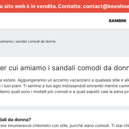
 sito web è in vendita. Contatto:
contact@keesho
BAMBINI
i amiamo i sandali comodi da donna
per cui amiamo i sandali comodi da don
 estate. Aggiungeranno un accento vacanziero a qualsiasi stile e all
 i tuoi piani. Ti sentirai a tuo agio indossandoli entrambi mentre cam
liamo quali sono i modelli più comodi e a quali aspetti vale la pena p
dali da donna?
re innumerevoli chilometri con stile, purché siano comodi. Ti stai c