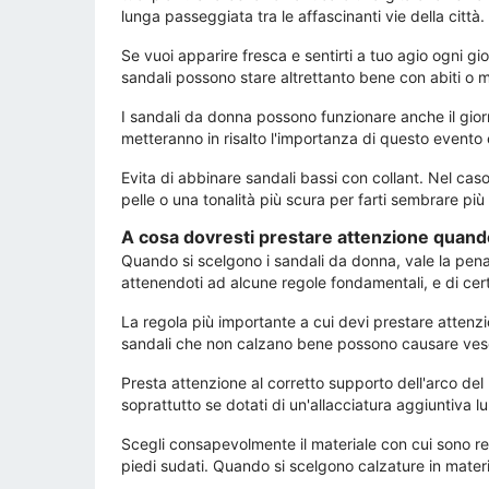
lunga passeggiata tra le affascinanti vie della città.
Se vuoi apparire fresca e sentirti a tuo agio ogni g
sandali possono stare altrettanto bene con abiti o m
I sandali da donna possono funzionare anche il giorno
metteranno in risalto l'importanza di questo evento e
Evita di abbinare sandali bassi con collant. Nel caso
pelle o una tonalità più scura per farti sembrare più
A cosa dovresti prestare attenzione quando
Quando si scelgono i sandali da donna, vale la pena p
attenendoti ad alcune regole fondamentali, e di cer
La regola più importante a cui devi prestare attenzio
sandali che non calzano bene possono causare vesci
Presta attenzione al corretto supporto dell'arco del
soprattutto se dotati di un'allacciatura aggiuntiva lu
Scegli consapevolmente il materiale con cui sono rea
piedi sudati. Quando si scelgono calzature in materia