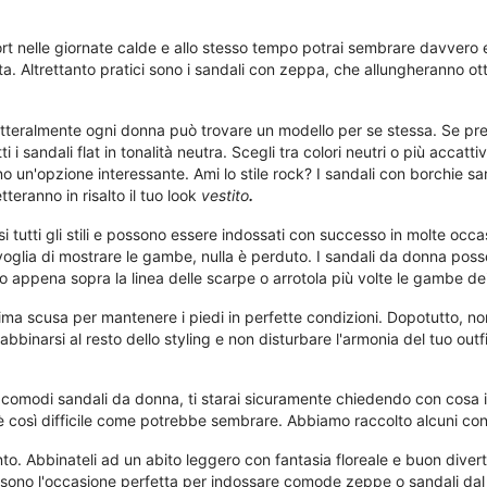
fort nelle giornate calde e allo stesso tempo potrai sembrare davvero
tta. Altrettanto pratici sono i sandali con zeppa, che allungheranno 
tteralmente ogni donna può trovare un modello per se stessa. Se prefer
i i sandali flat in tonalità neutra. Scegli tra colori neutri o più accatt
no un'opzione interessante. Ami lo stile rock? I sandali con borchie sa
tteranno in risalto il tuo look
vestito
.
si tutti gli stili e possono essere indossati con successo in molte occ
i voglia di mostrare le gambe, nulla è perduto. I sandali da donna pos
o appena sopra la linea delle scarpe o arrotola più volte le gambe dei t
ima scusa per mantenere i piedi in perfette condizioni. Dopotutto, non
bbinarsi al resto dello styling e non disturbare l'armonia del tuo outfi
comodi sandali da donna, ti starai sicuramente chiedendo con cosa ind
 così difficile come potrebbe sembrare. Abbiamo raccolto alcuni consigl
. Abbinateli ad un abito leggero con fantasia floreale e buon diverti
 sono l'occasione perfetta per indossare comode zeppe o sandali dal t