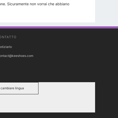
zione. Sicuramente non vorrai che abbiano
ONTATTO
otiziario
ontact@keeshoes.com
cambiare lingua