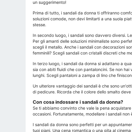
un suggerimento!
Prima di tutto, i sandali da donna ti offriranno com
soluzioni comode, non devi limitarti a una suola pia
stesse.
In secondo luogo, i sandali sono davvero diversi. Le
Per gli amanti delle soluzioni minimaliste sono perfett
scegli il metallo. Anche i sandali con decorazioni so
femminili? Scegli sandali con cristalli discreti che me
In terzo luogo, i sandali da donna si adattano a qua
sia con abiti fluidi che con pantaloncini. Se non ha
lunghi. Scegli pantaloni a zampa di lino che finiscon
Un ulteriore vantaggio dei sandali è che sono un'ott
di pedicure. Ricorda che il colore dello smalto deve a
Con cosa indossare i sandali da donna?
Se ti abbiamo convinto che vale la pena acquistare 
occasioni. Fortunatamente, modellare i sandali non è
I sandali da donna sono perfetti per un appuntamento
tuoi piani. Una cena romantica o una gita al cinema