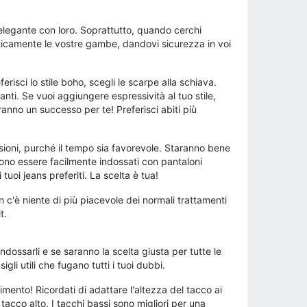
 elegante con loro. Soprattutto, quando cerchi
otticamente le vostre gambe, dandovi sicurezza in voi
isci lo stile boho, scegli le scarpe alla schiava.
ivanti. Se vuoi aggiungere espressività al tuo stile,
ranno un successo per te! Preferisci abiti più
asioni, purché il tempo sia favorevole. Staranno bene
sono essere facilmente indossati con pantaloni
uoi jeans preferiti. La scelta è tua!
 c'è niente di più piacevole dei normali trattamenti
t.
ossarli e se saranno la scelta giusta per tutte le
i utili che fugano tutti i tuoi dubbi.
mento! Ricordati di adattare l'altezza del tacco ai
acco alto. I tacchi bassi sono migliori per una