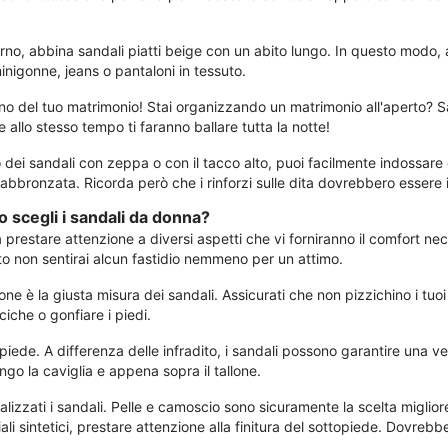
iorno, abbina sandali piatti beige con un abito lungo. In questo modo, 
inigonne, jeans o pantaloni in tessuto.
 del tuo matrimonio! Stai organizzando un matrimonio all'aperto? Sanda
 allo stesso tempo ti faranno ballare tutta la notte!
 dei sandali con zeppa o con il tacco alto, puoi facilmente indossare c
 abbronzata. Ricorda però che i rinforzi sulle dita dovrebbero essere in
 scegli i sandali da donna?
restare attenzione a diversi aspetti che vi forniranno il comfort necess
to non sentirai alcun fastidio nemmeno per un attimo.
ne è la giusta misura dei sandali. Assicurati che non pizzichino i tuoi
che o gonfiare i piedi.
 piede. A differenza delle infradito, i sandali possono garantire una
ngo la caviglia e appena sopra il tallone.
lizzati i sandali. Pelle e camoscio sono sicuramente la scelta migliore
li sintetici, prestare attenzione alla finitura del sottopiede. Dovrebb