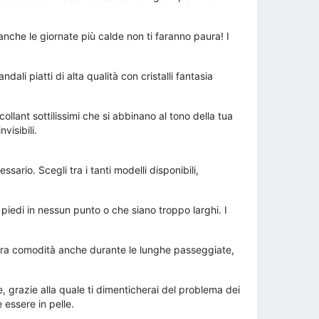
anche le giornate più calde non ti faranno paura! I
li piatti di alta qualità con cristalli fantasia
ollant sottilissimi che si abbinano al tono della tua
visibili.
ario. Scegli tra i tanti modelli disponibili,
 piedi in nessun punto o che siano troppo larghi. I
 vera comodità anche durante le lunghe passeggiate,
, grazie alla quale ti dimenticherai del problema dei
e essere in pelle.