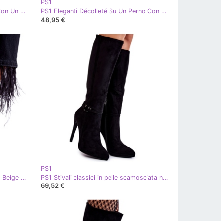
PS1
PS1 Pompe Eleganti Su Un Perno Con Un Fiocco Nero Hettie
PS1 Eleganti Décolleté Su Un Perno Con Un Fiocco Fucsia Hettie rosa
48,95 €
PS1
PS1 Eleganti Tacchi A Spillo Alyssa Beige Con Un Fiocco
PS1 Stivali classici in pelle scamosciata neri Linney nero
69,52 €