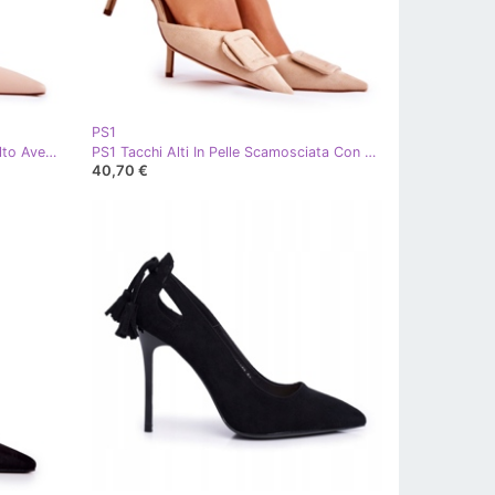
PS1
PS1 Ciabatte in pelle su un tacco alto Aveline beige
PS1 Tacchi Alti In Pelle Scamosciata Con Punta Spitz Beige Emberly
40,70 €