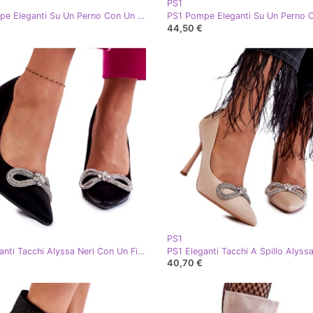
PS1
PS1 Pompe Eleganti Su Un Perno Con Un Fiocco Beige Hettie
44,50 €
PS1
PS1 Eleganti Tacchi Alyssa Neri Con Un Fiocco nero
40,70 €