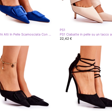
PS1
PS1 Tacchi Alti In Pelle Scamosciata Con Punta In Spitz Emberly Blu Scuro
22,42 €