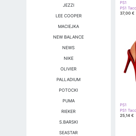
PS1
JEZZI
37,00 €
LEE COOPER
MACIEJKA
NEW BALANCE
NEWS
NIKE
OLIVIER
PALLADIUM
POTOCKI
PUMA
PS1
PS1 Tacch
RIEKER
25,14 €
S.BARSKI
SEASTAR