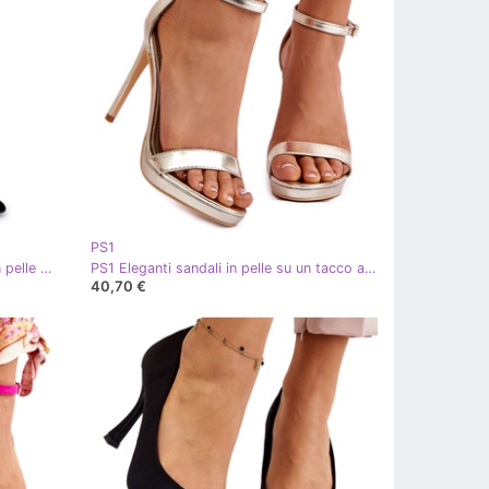
PS1
PS1 Stivali con tacco alto Arison in pelle scamosciata neri nero
PS1 Eleganti sandali in pelle su un tacco alto Averie dorato d'oro
40,70 €