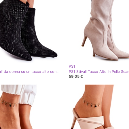
PS1
PS1 Stivali da donna su un tacco alto con strass neri Irma nero
59,05 €