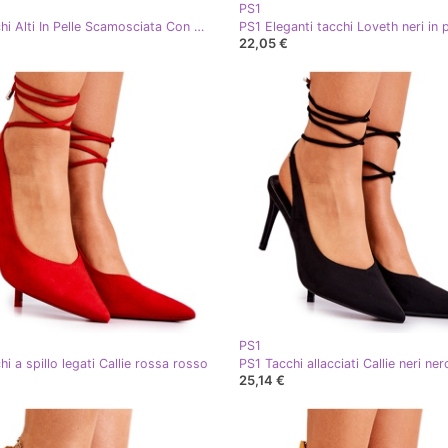
PS1
PS1 Tacchi Alti In Pelle Scamosciata Con Punta In Spitz Emberly Nero
22,05 €
PS1
i a spillo legati Callie rossa rosso
PS1 Tacchi allacciati Callie neri ner
25,14 €