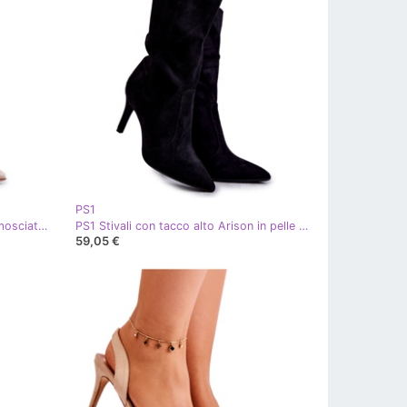
PS1
PS1 Stivali Tacco Alto In Pelle Scamosciata Beige Arison marrone
PS1 Stivali con tacco alto Arison in pelle scamosciata neri nero
59,05 €