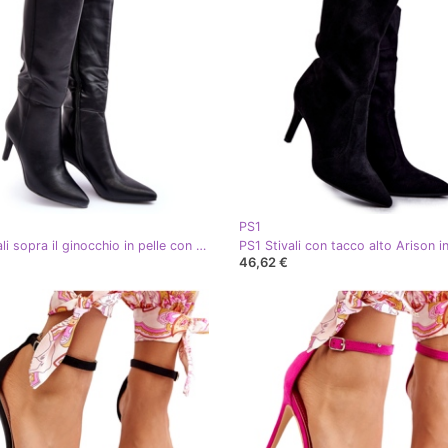
PS1
PS1 Stivali sopra il ginocchio in pelle con tacco alto, serpenti neri nero
46,62 €