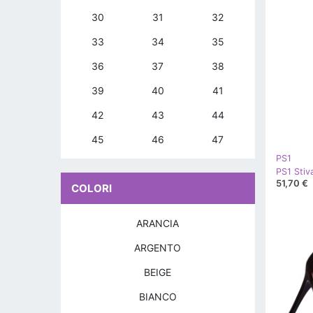
30
31
32
33
34
35
36
37
38
39
40
41
42
43
44
45
46
47
PS1
51,70 €
COLORI
ARANCIA
ARGENTO
BEIGE
BIANCO