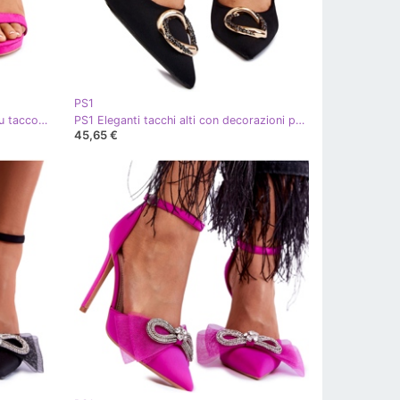
PS1
PS1 Eleganti sandali in camoscio su tacco alto Averie fucsia rosa
PS1 Eleganti tacchi alti con decorazioni preziose nere alla moda nero
45,65 €