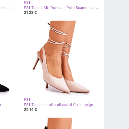
PS1
PS1 Eleganti tacchi Loveth neri in pelle scamosciata nero
PS1 Tacchi Alti Donna In Pelle Scamosciata Con Spitz Nero Leven
21,33 €
PS1
o
PS1 Tacchi a spillo allacciati Callie beige
25,14 €