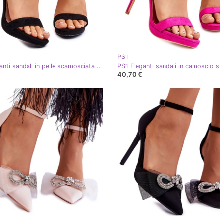
PS1
PS1 Eleganti sandali in pelle scamosciata su un tacco alto Averie nero
40,70 €