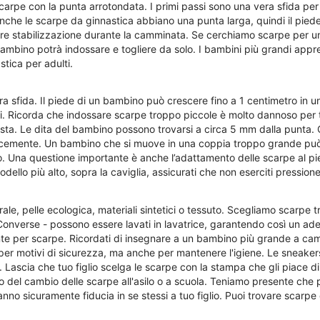
arpe con la punta arrotondata. I primi passi sono una vera sfida pe
anche le scarpe da ginnastica abbiano una punta larga, quindi il pied
iore stabilizzazione durante la camminata. Se cerchiamo scarpe per u
il bambino potrà indossare e togliere da solo. I bambini più grandi ap
tica per adulti.
a sfida. Il piede di un bambino può crescere fino a 1 centimetro in u
i. Ricorda che indossare scarpe troppo piccole è molto dannoso per 
sta. Le dita del bambino possono trovarsi a circa 5 mm dalla punta.
locemente. Un bambino che si muove in una coppia troppo grande può 
 Una questione importante è anche l’adattamento delle scarpe al p
odello più alto, sopra la caviglia, assicurati che non eserciti pressi
le, pelle ecologica, materiali sintetici o tessuto. Scegliamo scarpe tr
 Converse - possono essere lavati in lavatrice, garantendo così un ad
te per scarpe. Ricordati di insegnare a un bambino più grande a camb
per motivi di sicurezza, ma anche per mantenere l'igiene. Le sneaker
i. Lascia che tuo figlio scelga le scarpe con la stampa che gli piace d
del cambio delle scarpe all'asilo o a scuola. Teniamo presente che pe
nno sicuramente fiducia in se stessi a tuo figlio. Puoi trovare scarpe