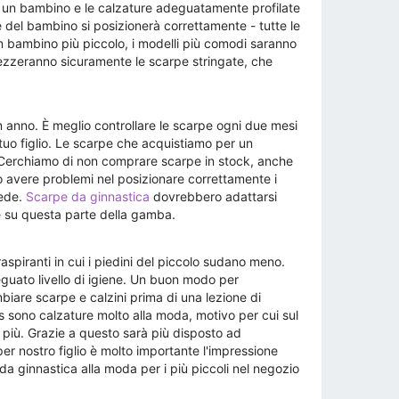
r un bambino e le calzature adeguatamente profilate
e del bambino si posizionerà correttamente - tutte le
n bambino più piccolo, i modelli più comodi saranno
prezzeranno sicuramente le scarpe stringate, che
n anno. È meglio controllare le scarpe ogni due mesi
tuo figlio. Le scarpe che acquistiamo per un
 Cerchiamo di non comprare scarpe in stock, anche
avere problemi nel posizionare correttamente i
iede.
Scarpe da ginnastica
dovrebbero adattarsi
one su questa parte della gamba.
aspiranti in cui i piedini del piccolo sudano meno.
eguato livello di igiene. Un buon modo per
iare scarpe e calzini prima di una lezione di
s sono calzature molto alla moda, motivo per cui sul
i più. Grazie a questo sarà più disposto ad
r nostro figlio è molto importante l'impressione
 da ginnastica alla moda per i più piccoli nel negozio