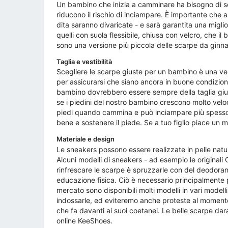
Un bambino che inizia a camminare ha bisogno di sc
riducono il rischio di inciampare. È importante che 
dita saranno divaricate - e sarà garantita una migl
quelli con suola flessibile, chiusa con velcro, che 
sono una versione più piccola delle scarpe da ginnas
Taglia e vestibilità
Scegliere le scarpe giuste per un bambino è una ver
per assicurarsi che siano ancora in buone condizion
bambino dovrebbero essere sempre della taglia giu
se i piedini del nostro bambino crescono molto ve
piedi quando cammina e può inciampare più spesso.
bene e sostenere il piede. Se a tuo figlio piace un m
Materiale e design
Le sneakers possono essere realizzate in pelle natura
Alcuni modelli di sneakers - ad esempio le originali
rinfrescare le scarpe è spruzzarle con del deodoran
educazione fisica. Ciò è necessario principalmente 
mercato sono disponibili molti modelli in vari modell
indossarle, ed eviteremo anche proteste al momento 
che fa davanti ai suoi coetanei. Le belle scarpe dara
online KeeShoes.